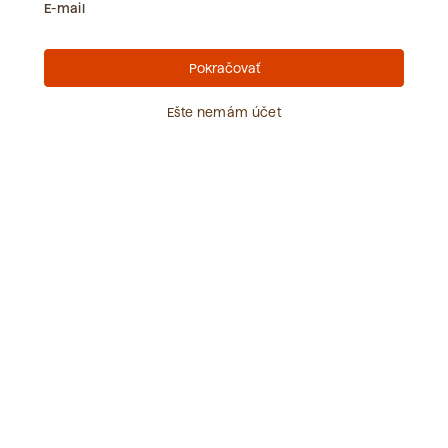
E-mail
Zobraziť všetko
Pokračovať
Ešte nemám účet