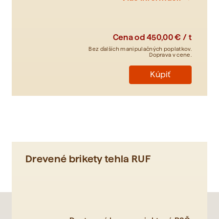
Cena od
450,00 € / t
Bez ďalších manipulačných poplatkov.
Doprava v cene.
Kúpiť
Drevené brikety tehla RUF