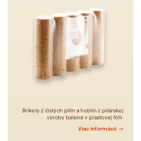
Zobraziť všetko
Brikety z čistých pilín a hoblín z pilárskej
výroby balené v plastovej fólii.
Viac informácií
east