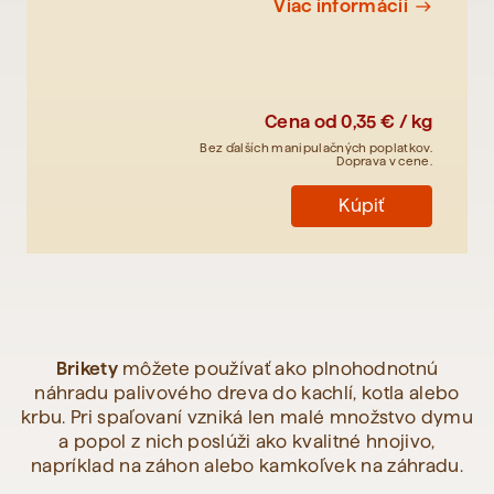
Viac informácií
east
Cena od
0,35 € / kg
Bez ďalších manipulačných poplatkov.
Doprava v cene.
Kúpiť
Brikety
môžete používať ako plnohodnotnú
náhradu palivového dreva do kachlí, kotla alebo
krbu. Pri spaľovaní vzniká len malé množstvo dymu
a popol z nich poslúži ako kvalitné hnojivo,
napríklad na záhon alebo kamkoľvek na záhradu.