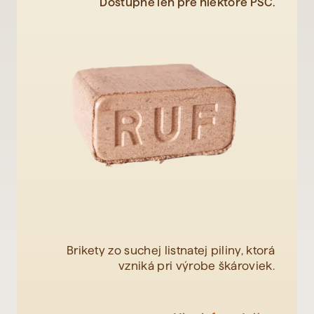
Dostupné len pre niektoré PSČ.
Brikety zo suchej listnatej piliny, ktorá
vzniká pri výrobe škároviek.