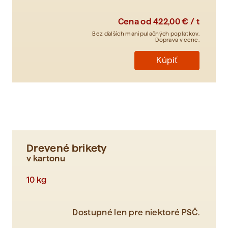
Cena od
422,00 € / t
Bez ďalších manipulačných poplatkov.
Doprava v cene.
Kúpiť
Drevené brikety
v kartonu
10 kg
Dostupné len pre niektoré PSČ.