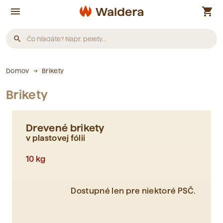
menu
shopping_cart
search
Produkty
Domov
Brikety
Brikety
Neboli nájdené žiadne produkty.
Drevené brikety
Články
v plastovej fólii
10 kg
Neboli nájdené žiadne články.
Dostupné len pre niektoré PSČ.
Slovník pojmov
Neboli nájdené žiadne pojmy.