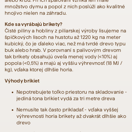
alebo krbu. Pri ich spaľovaní vzniká len malé
množstvo dymu a popol z nich poslúži ako kvalitné
hnojivo nielen na záhradu.
Kde sa vyrábajú brikety?
Čisté piliny a hobliny z piliarskej výroby lisujeme na
špičkových lisoch na hustotu až 1220 kg na meter
kubický, čo je ďaleko viac, než má tvrdé drevo typu
buk alebo hrab. V porovnaní s palivovým drevom
tak brikety obsahujú oveľa menej vody (<10%) aj
popola (<0,5%) a majú aj vyššiu výhrevnosť (18 ​​MJ /
kg), vďaka ktorej dlhšie horia.
Výhody brikiet
Nepotrebujete toľko priestoru na skladovanie -
jediná tona brikiet vydá za tri metre dreva
Nemusíte tak často prikladať - vďaka vyššej
výhrevnosti horia brikety až dvakrát dlhšie ako
drevo