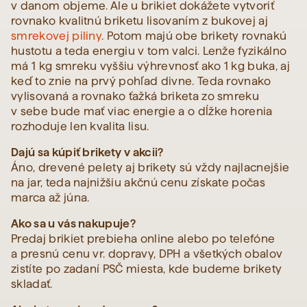
v danom objeme. Ale u brikiet dokážete vytvoriť
rovnako kvalitnú briketu lisovaním z bukovej aj
smrekovej piliny
. Potom majú obe brikety rovnakú
hustotu a teda energiu v tom valci. Lenže fyzikálno
má 1 kg smreku vyššiu výhrevnosť ako 1 kg buka, aj
keď to znie na prvý pohľad divne. Teda rovnako
vylisovaná a rovnako ťažká briketa zo smreku
v sebe bude mať viac energie a o dĺžke horenia
rozhoduje len kvalita lisu.
Dajú sa kúpiť brikety v akcii?
Áno, drevené pelety aj brikety sú vždy najlacnejšie
na jar, teda najnižšiu akčnú cenu získate počas
marca až júna.
Ako sa u vás nakupuje?
Predaj brikiet prebieha online alebo po telefóne
a presnú cenu vr. dopravy, DPH a všetkých obalov
zistíte po zadaní PSČ miesta, kde budeme brikety
skladať.