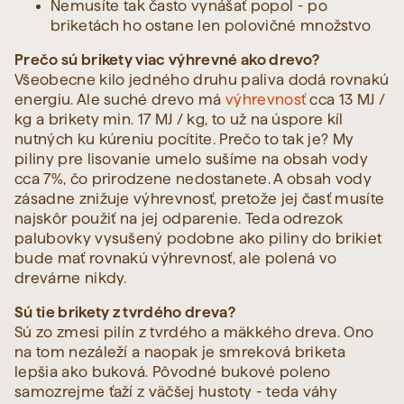
Nemusíte tak často vynášať popol - po
briketách ho ostane len polovičné množstvo
Prečo sú brikety viac výhrevné ako drevo?
Všeobecne kilo jedného druhu paliva dodá rovnakú
energiu. Ale suché drevo má
výhrevnosť
cca 13 MJ /
kg a brikety min. 17 MJ / kg, to už na úspore kíl
nutných ku kúreniu pocítite. Prečo to tak je? My
piliny pre lisovanie umelo sušíme na obsah vody
cca 7%, čo prirodzene nedostanete. A obsah vody
zásadne znižuje výhrevnosť, pretože jej časť musíte
najskôr použiť na jej odparenie. Teda odrezok
palubovky vysušený podobne ako piliny do brikiet
bude mať rovnakú výhrevnosť, ale polená vo
drevárne nikdy.
Sú tie brikety z tvrdého dreva?
Sú zo zmesi pilín z tvrdého a mäkkého dreva. Ono
na tom nezáleží a naopak je smreková briketa
lepšia ako buková. Pôvodné bukové poleno
samozrejme ťaží z väčšej hustoty - teda váhy