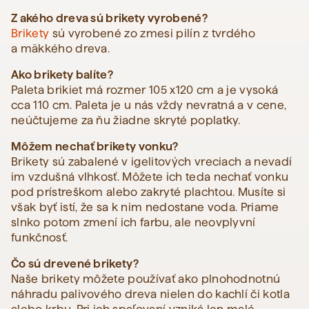
Z akého dreva sú brikety vyrobené?
Brikety
sú vyrobené zo zmesi pilín z tvrdého
a mäkkého dreva.
Ako brikety balíte?
Paleta brikiet má rozmer 105 x120 cm a je vysoká
cca 110 cm. Paleta je u nás vždy nevratná a v cene,
neúčtujeme za ňu žiadne skryté poplatky.
Môžem nechať brikety vonku?
Brikety sú zabalené v igelitových vreciach a nevadí
im vzdušná vlhkosť. Môžete ich teda nechať vonku
pod prístreškom alebo zakryté plachtou. Musíte si
však byť istí, že sa k nim nedostane voda. Priame
slnko potom zmení ich farbu, ale neovplyvní
funkčnosť.
Čo sú drevené brikety?
Naše brikety môžete používať ako plnohodnotnú
náhradu palivového dreva nielen do kachlí či kotla