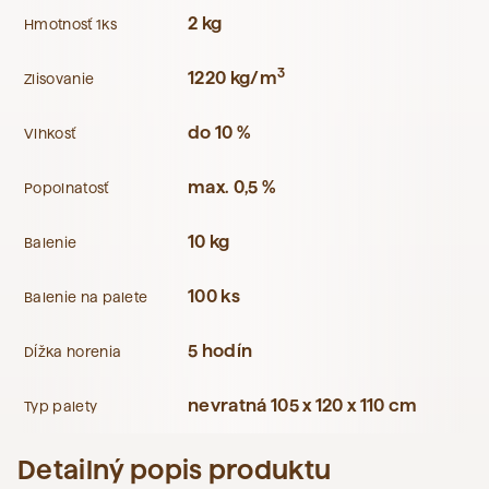
2 kg
Hmotnosť 1ks
3
1220 kg/m
Zlisovanie
do 10 %
Vlhkosť
max. 0,5 %
Popolnatosť
10 kg
Balenie
100 ks
Balenie na palete
5 hodín
Dĺžka horenia
nevratná 105 x 120 x 110 cm
Typ palety
Detailný popis produktu