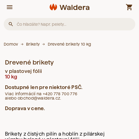
menu
shopping_cart
search
Produkty
Domov
Brikety
Drevené brikety 10 kg
Drevené brikety
Neboli nájdené žiadne produkty.
v plastovej fólii
10 kg
Články
Dostupné len pre niektoré PSČ.
Viac informácií na +420 778 700 776
alebo obchod@waldera.cz.
Neboli nájdené žiadne články.
Doprava v cene.
Slovník pojmov
Brikety z čistých pilín a hoblín z pilárskej
Neboli nájdené žiadne pojmy.