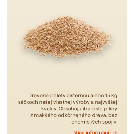
Zobraziť všetko
Drevené pelety cisternou alebo 15 kg
sáčkoch našej vlastnej výroby a najvyššej
kvality. Obsahujú iba čisté piliny
z mäkkého odkôrneného dreva, bez
chemických spojív.
Viac informácií
east