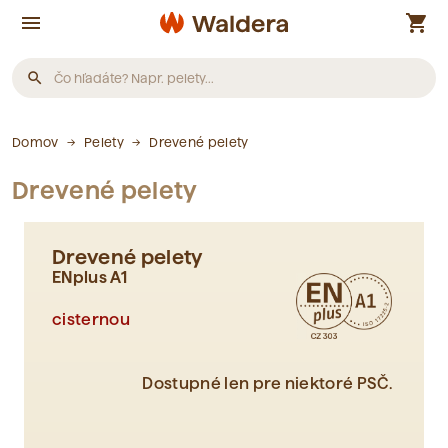
menu
shopping_cart
search
Produkty
Domov
Pelety
Drevené pelety
Drevené pelety
Neboli nájdené žiadne produkty.
Drevené pelety
Články
ENplus A1
cisternou
Neboli nájdené žiadne články.
Dostupné len pre niektoré PSČ.
Slovník pojmov
Neboli nájdené žiadne pojmy.