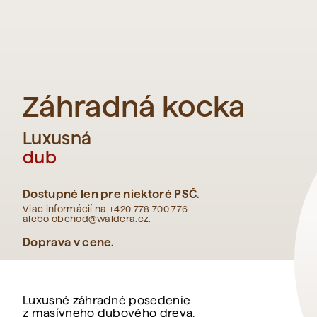
Záhradná kocka
Luxusná
dub
Dostupné len pre niektoré PSČ.
Viac informácií na +420 778 700 776
alebo obchod@waldera.cz.
Doprava v cene.
Luxusné záhradné posedenie
z masívneho dubového dreva.