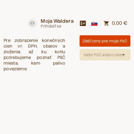
Moja Waldera
fact_check
shopping_cart
account_circle
0,00 €
Prihlásiť sa
Pre zobrazenie konečných
Zistiť ceny pre moje PSČ
cien vr. DPH, obalov a
zloženia až ku kotlu
Vaše PSČ alebo obec.
potrebujeme poznať PSČ
miesta, kam palivo
povezieme.