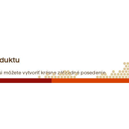
oduktu
 si môžete vytvoriť krásne záhradné posedenie
luxusným posedením.
 kvalitného dubového dreva, ktoré svojou krásnou
ytku luxusný rustikálny vzhľad.
Dub je jedna
a výrobu nábytku
, pretože vďaka svojim vlastnostiam
anickému poškodeniu, ale aj vlhkosti a hmyzu.
iálu vo výrobe dávame veľmi záležať, náš nábytok sa