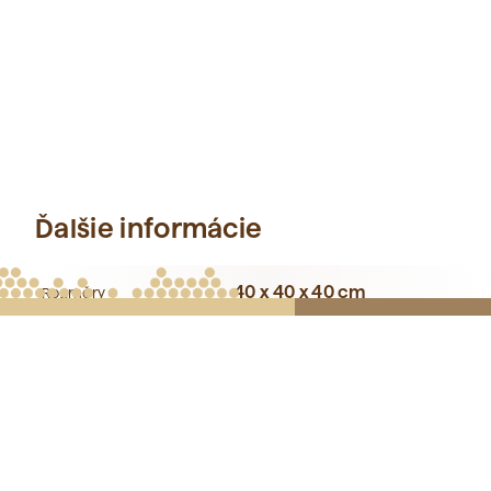
Ďalšie informácie
40 x 40 x 40 cm
Rozměry
Dubové drevo
Materiál
cca 50 kg
Hmotnosť 1ks