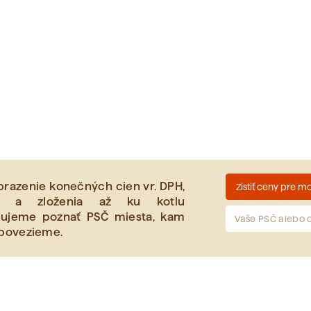
brazenie konečných cien vr. DPH,
Zistiť ceny pre m
v a zloženia až ku kotlu
bujeme poznať PSČ miesta, kam
Vaše PSČ alebo 
 povezieme.