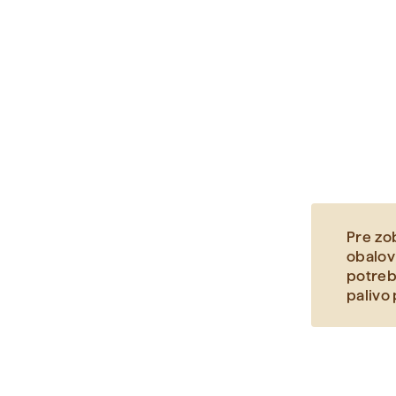
Pre zo
obalo
potre
palivo