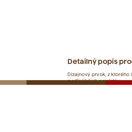
Detailný popis pr
Dizajnový prvok, z ktorého
podľa Vašich predstáv.
Skrášlite si Vašu záhradu 
Záhradné kocky vyrábame z
kresbou a sučky dodáva náb
z najkvalitnejších drevín n
lepšie odoláva nielen mech
Pretože si na výbere mater