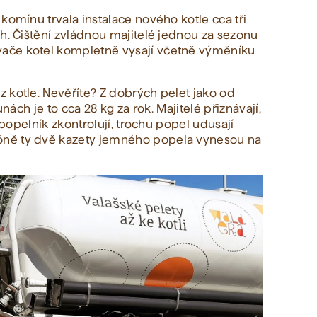
komínu trvala instalace nového kotle cca tři
h. Čištění zvládnou majitelé jednou za sezonu
ače kotel kompletně vysají včetně výměníku
 kotle. Nevěříte? Z dobrých pelet jako od
unách je to cca 28 kg za rok. Majitelé přiznávají,
í popelník zkontrolují, trochu popel udusají
ně ty dvě kazety jemného popela vynesou na