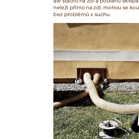
ale stačilo na zdi a podlahu sklepa
neleží přímo na zdi, mohou se koup
bez problémů v suchu.