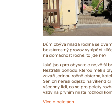
Dům obývá mladá rodina se dvěma 
bezstarostný provoz vytápění klíč
na domácnost ročně, to jde ne?
Jaké jsou pro obyvatele největší b
Neztratili pohodu, kterou měli s p
zaváží jednou ročně cisterna, kotel
Senioři neřeší odjezd na víkend či
všechny lidí, co se pro pelety ro
vždy na prvním místě rozhodl komf
Více o peletách