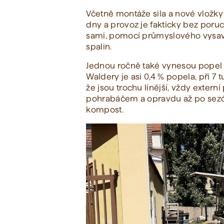
Včetně montáže sila a nové vložky 
dny a provoz je fakticky bez poruc
sami, pomocí průmyslového vysav
spalin.
Jednou ročně také vynesou popel z
Waldery je asi 0,4 % popela, při 7 t
že jsou trochu línější, vždy extern
pohrabáčem a opravdu až po sezó
kompost.