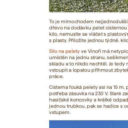
To je mimochodem nejjednodušší způ
dřevo na dodávku pelet cisternou 
kilo, nemusíte se vláčet s plastový
s plasty. Přiložíte jednou týdně, k
Silo na pelety
ve Vinoři má netypi
umístěn na jednu stranu, sešikme
skladu a to nikdo nechtěl. Je tedy
vstoupit a lopatou přihrnout zbytek
práce.
Cisterna fouká pelety asi na 15 m,
potřeba zásuvka na 230 V. Staré z
hasičské koncovky a krátké odpadn
jednou trubkou, pak se hadice s 
vstupem.