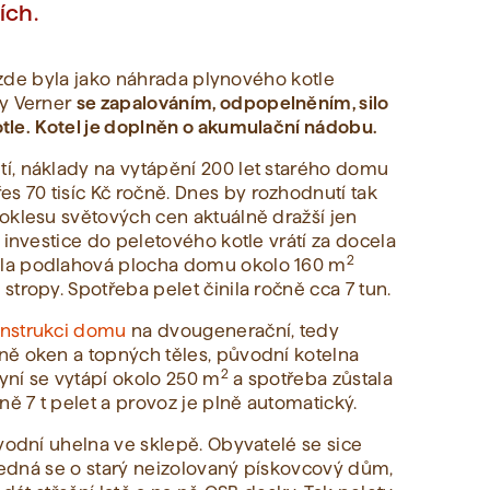
ích.
y zde byla jako náhrada plynového kotle
ty Verner
se zapalováním, odpopelněním, silo
tle.
Kotel je doplněn o akumulační nádobu.
í, náklady na vytápění 200 let starého domu
 70 tisíc Kč ročně. Dnes by rozhodnutí tak
oklesu světových cen aktuálně dražší jen
 investice do peletového kotle vrátí za docela
2
la podlahová plocha domu okolo 160 m
tropy. Spotřeba pelet činila ročně cca 7 tun.
onstrukci domu
na dvougenerační, tedy
ně oken a topných těles, původní kotelna
2
Nyní se vytápí okolo 250 m
a spotřeba zůstala
ně 7 t pelet a provoz je plně automatický.
vodní uhelna ve sklepě. Obyvatelé se sice
 jedná se o starý neizolovaný pískovcový dům,