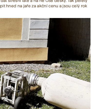
 dát střešní latě a na ně OSB desky. Tak pelety
it hned na jaře za akční cenu a jsou celý rok