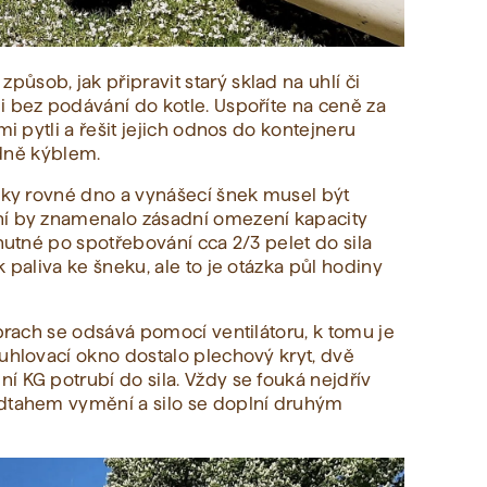
sob, jak připravit starý sklad na uhlí či
i bez podávání do kotle. Uspoříte na ceně za
mi pytli a řešit jejich odnos do kontejneru
lidně kýblem.
cky rovné dno a vynášecí šnek musel být
ní by znamenalo zásadní omezení kapacity
 nutné po spotřebování cca 2/3 pelet do sila
 paliva ke šneku, ale to je otázka půl hodiny
 prach se odsává pomocí ventilátoru, k tomu je
auhlovací okno dostalo plechový kryt, dvě
í KG potrubí do sila. Vždy se fouká nejdřív
odtahem vymění a silo se doplní druhým