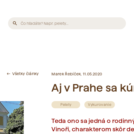
search
Produkty
Neboli nájdené žiadne produkty.
Všetky články
west
Marek Řebíček, 11.05.2020
Články
Aj v Prahe sa kú
Neboli nájdené žiadne články.
Pelety
Vykurovanie
Slovník pojmov
Teda ono sa jedná o rodin
Vinoři, charakterom skôr de
Neboli nájdené žiadne pojmy.