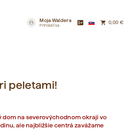
Moja Waldera
fact_check
shopping_cart
account_circle
0,00 €
Prihlásiť sa
ri peletami!
ný dom na severovýchodnom okraji vo
dinu, ale najbližšie centrá zavážame