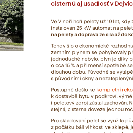
cisternú aj usadlosť v Dejvic
Zobraziť všetko
Ve Vinoři hoří pelety už 10 let, kd
instalován 25 kW automat na pele
na pelety a doprava ze sila až do ko
Tehdy šlo o ekonomické rozhodnut
zemním plynem se pohybovaly přes
jednoduché nebylo, plyn je díky p
o cca 15 % a při menší spotřebě se
dlouhou dobu. Původně se vytápě
s původními okny a nezateplenýni s
Postupně došlo ke
kompletní rek
k dostavbě bytu v podkroví, výmě
i peletový zdroj zůstal zachován. 
stejná, cisterna doveze jednou roč
Pro skladování pelet se využila pů
z počátku báli vlhkosti ve sklepě,