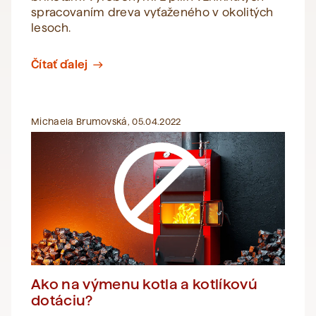
spracovaním dreva vyťaženého v okolitých
lesoch.
Čítať ďalej
east
Michaela Brumovská, 05.04.2022
Ako na výmenu kotla a kotlíkovú
dotáciu?