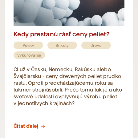
Kedy prestanú rásť ceny peliet?
Pelety
Brikety
Drevo
Vykurovanie
Či už v Česku, Nemecku, Rakúsku alebo
Švajčiarsku - ceny drevených peliet prudko
rastú. Oproti predchádzajúcemu roku sa
takmer strojnásobili. Prečo tomu tak je a ako
svetové udalosti ovplyvňujú výrobu peliet
v jednotlivých krajinách?
Čítať ďalej
east