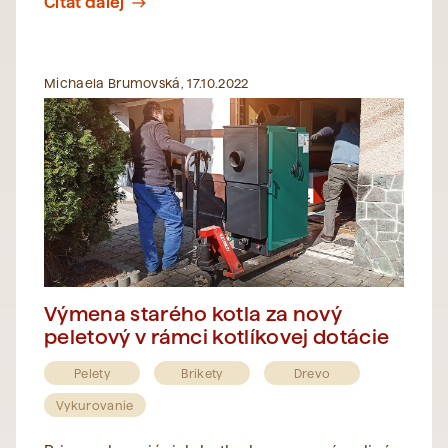
Čítať ďalej
east
Michaela Brumovská, 17.10.2022
Výmena starého kotla za nový
peletový v rámci kotlíkovej dotácie
Pelety
Brikety
Drevo
Vykurovanie