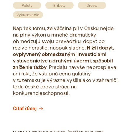
Pelety
Brikety
Drevo
Vykurovanie
Napriek tomu, že väčšina píl v Česku nejde
na plný výkon a mnohé dramaticky
obmedzujú svoju prevádzku, dopyt po
rezive nerastie, naopak slabne.
Nižší dopyt,
ovplyvnený obmedzenými investíciami
v stavebníctve a drahými úvermi, spôsobil
zníženie ťažby
. Predaju navyše neprospieva
ani fakt, že vstupná cena guľatiny
v tuzemsku je výrazne vyššia ako v zahraničí,
teda české drevo stráca na
konkurencieschopnosti.
Čítať ďalej
east