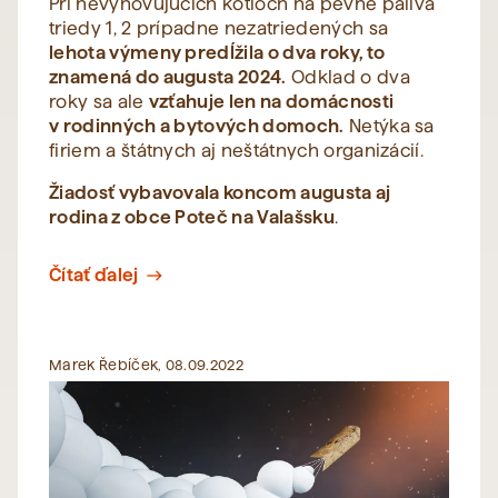
Pri nevyhovujúcich kotloch na pevné palivá
triedy 1, 2 prípadne nezatriedených sa
lehota výmeny predĺžila o dva roky, to
znamená do augusta 2024.
Odklad o dva
roky sa ale
vzťahuje len na domácnosti
v rodinných a bytových domoch.
Netýka sa
firiem a štátnych aj neštátnych organizácií.
Žiadosť vybavovala koncom augusta aj
rodina z obce Poteč na Valašsku
.
Čítať ďalej
east
Marek Řebíček, 08.09.2022