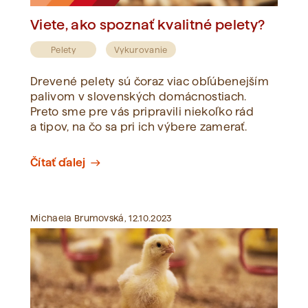
Viete, ako spoznať kvalitné pelety?
Pelety
Vykurovanie
Drevené pelety sú čoraz viac obľúbenejším
palivom v slovenských domácnostiach.
Preto sme pre vás pripravili niekoľko rád
a tipov, na čo sa pri ich výbere zamerať.
Čítať ďalej
east
Michaela Brumovská, 12.10.2023