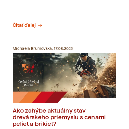
Čítať ďalej
east
Michaela Brumovská, 17.08.2023
Ako zahýbe aktuálny stav
drevárskeho priemyslu s cenami
peliet a brikiet?