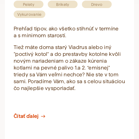
Pelety
Brikety
Drevo
Vykurovanie
Prehľad tipov, ako všetko stihnúť v termíne
a s minimom starostí.
Tiež máte doma starý Viadrus alebo iný
”poctivý kotol” a do prestavby kotolne kvôli
novým nariadeniam o zákaze kúrenia
kotlami na pevné palivo 1.a 2. “emisnej”
triedy sa Vám veľmi nechce? Nie ste v tom
sami. Poradíme Vám, ako sa s celou situáciou
čo najlepšie vysporiadať.
Čítať ďalej
east