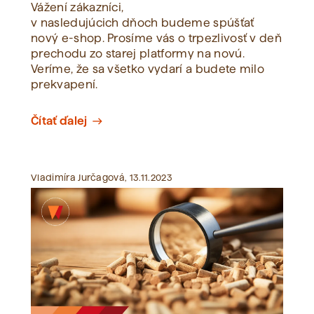
Vážení zákazníci,
v nasledujúcich dňoch budeme spúšťať
nový e-shop. Prosíme vás o trpezlivosť v deň
prechodu zo starej platformy na novú.
Veríme, že sa všetko vydarí a budete milo
prekvapení.
Čítať ďalej
east
Vladimíra Jurčagová, 13.11.2023