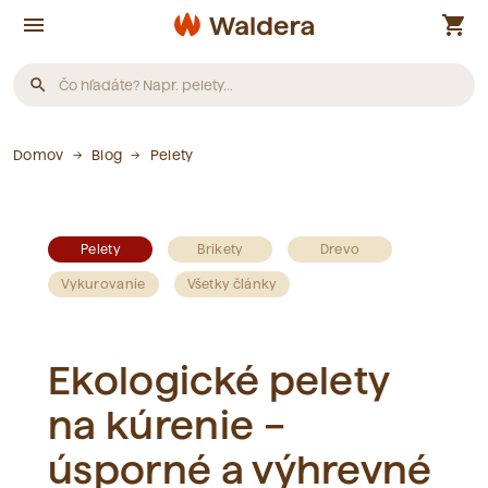
menu
shopping_cart
search
Produkty
Domov
Blog
Pelety
Neboli nájdené žiadne produkty.
Pelety
Brikety
Drevo
Články
Vykurovanie
Všetky články
Neboli nájdené žiadne články.
Ekologické pelety
na kúrenie –
Slovník pojmov
úsporné a výhrevné
Neboli nájdené žiadne pojmy.