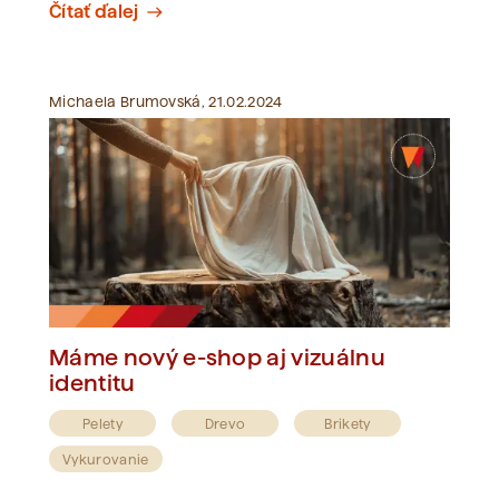
Čítať ďalej
east
Michaela Brumovská, 21.02.2024
Máme nový e-shop aj vizuálnu
identitu
Pelety
Drevo
Brikety
Vykurovanie