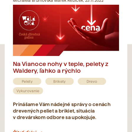
Michaela Brumovská Marek Řebíček, 23.11.2022
Na Vianoce nohy v teple, pelety z
Waldery, ľahko a rýchlo
Pelety
Brikety
Drevo
Vykurovanie
Prinášame Vám nádejné správy o cenách
drevených peliet a brikiet, situácia
v drevárskom odbore sa upokojuje.