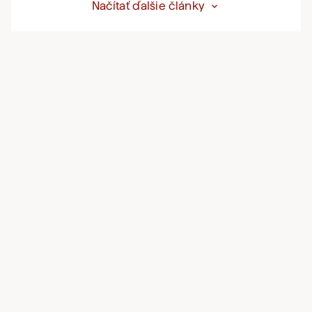
Načítať ďalšie články
expand_more