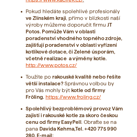
Pokud hledáte spolehlivé profesionály
ve Zlínském kraji
, přímo v blízkosti naší
výroby můžeme doporučit firmu
JT
Potos. Pomůže Vám v oblasti
poradenství vhodného topného zdroje,
zajišťují poradenství v oblasti vyřízení
kotlíkové dotace, či Zelené úsporám,
včetně realizace a výměny kotle.
http://www.potos.cz/
Toužíte po
rakouské kvalitě nebo řešíte
větší instalace?
Správnou volbou by
pro Vás mohly být
kotle od firmy
Fröling.
https://www.froling.cz/
Spolehlivý bezproblémový provoz
Vám
zajistí i rakouské kotle za skoro českou
cenu od firmy EasyPell
. Obraťte se na
pana
Davida Kehma,Tel. +420 775 990
280, E-mail: