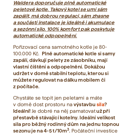
Waldera doporučuje plně automatické
peletové kotle. Takový kotel se umí sám
zapálit, má dobrou regulaci, sám zhasne
a součástí instalace je ideálně i akumulace
a sezónní silo. 100% komfort pak poskytuje
automatické odpopelnění.
Pořizovací cena samotného kotle je 80-
100.000 Kč.
Plně automatické kotle si samy
zapálí, dávkují pelety ze zásobníku, mají
vlastní čištění a odpopelnění. Dokážou
udržet v domě stabilní teplotu, kterou si
můžete regulovat na dálku mobilem či
z počítače.
Chystáte se topit jen peletami a máte
v domě dost prostoru na
výstavbu
sila
?
Ideální!
Je dobré na něj pamatovat
už při
přestavbě stávající kotelny. Ideální velikost
sila pro běžný rodinný dům na jednu topnou
3
sezonu je na 4-5 t/10m
.
Počáteční investice