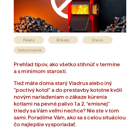
Zobraziť všetko
Pelety
Brikety
Drevo
Vykurovanie
Prehľad tipov, ako všetko stihnúť v termíne
a s minimom starostí.
Tiež máte doma starý Viadrus alebo iný
”poctivý kotol” a do prestavby kotolne kvôli
novým nariadeniam o zákaze kúrenia
kotlami na pevné palivo 1.a 2. “emisnej”
triedy sa Vám veľmi nechce? Nie ste v tom
sami. Poradíme Vám, ako sa s celou situáciou
čo najlepšie vysporiadať.