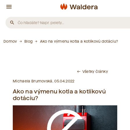
menu
search
Produkty
Domov
Blog
Ako na výmenu kotla a kotlíkovú dotáciu?
Neboli nájdené žiadne produkty.
Všetky články
west
Články
Michaela Brumovská, 05.04.2022
Ako na výmenu kotla a kotlíkovú
Neboli nájdené žiadne články.
dotáciu?
Slovník pojmov
Neboli nájdené žiadne pojmy.