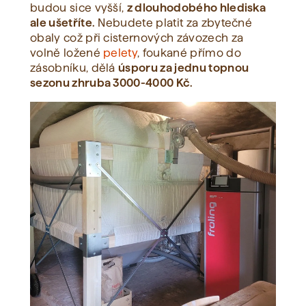
budou sice vyšší,
z dlouhodobého hlediska
ale ušetříte.
Nebudete platit za zbytečné
obaly což při cisternových závozech za
volně ložené
pelety
, foukané přímo do
zásobníku, dělá
úsporu za jednu topnou
sezonu zhruba 3000-4000 Kč.