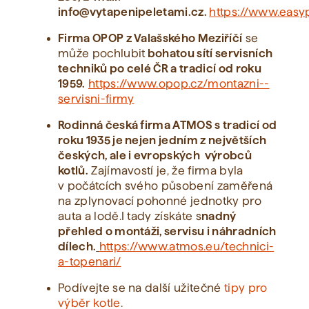
info@vytapenipeletami.cz.
https://www.easy
Firma OPOP z Valašského Meziříčí
se
může pochlubit
bohatou sítí servisních
techniků po celé ČR a tradicí od roku
1959.
https://www.opop.cz/montazni--
servisni-firmy
Rodinná česká firma ATMOS s tradicí od
roku 1935 je nejen jedním z největších
českých, ale i evropských výrobců
kotlů.
Zajímavostí je, že firma byla
v počátcích svého působení zaměřená
na zplynovací pohonné jednotky pro
auta a lodě.I tady získáte s
nadný
přehled o montáži, servisu i náhradních
dílech.
https://www.atmos.eu/technici-
a-topenari/
Podívejte se na další užitečné
tipy pro
výběr kotle
.