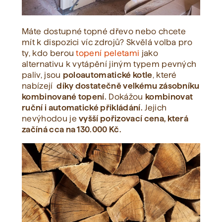
Máte dostupné topné dřevo nebo chcete
mít k dispozici víc zdrojů? Skvělá volba pro
ty, kdo berou
topení peletami
jako
alternativu k vytápění jiným typem pevných
paliv, jsou
poloautomatické kotle
, které
nabízejí
díky dostatečně velkému zásobníku
kombinované topení.
Dokážou
kombinovat
ruční i automatické přikládání.
Jejich
nevýhodou je
vyšší pořizovací cena, která
začíná cca na 130.000 Kč.