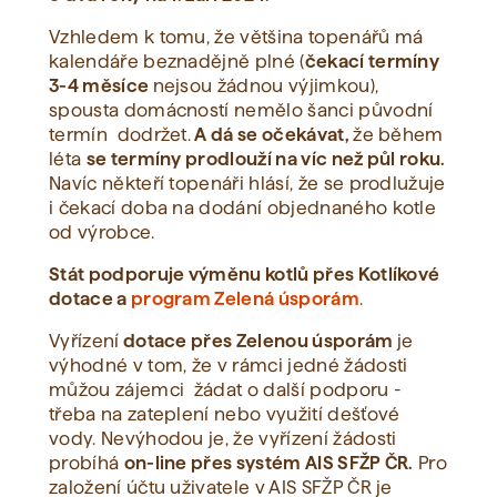
Vzhledem k tomu, že většina topenářů má
kalendáře beznadějně plné (
čekací termíny
3-4 měsíce
nejsou žádnou výjimkou),
spousta domácností nemělo šanci původní
termín dodržet.
A dá se očekávat,
že během
léta
se termíny prodlouží na víc než půl roku.
Navíc někteří topenáři hlásí, že se prodlužuje
i čekací doba na dodání objednaného kotle
od výrobce.
Stát podporuje výměnu kotlů přes Kotlíkové
dotace a
program Zelená úsporám
.
Vyřízení
dotace přes Zelenou úsporám
je
výhodné v tom, že v rámci jedné žádosti
můžou zájemci žádat o další podporu -
třeba na zateplení nebo využití dešťové
vody. Nevýhodou je, že vyřízení žádosti
probíhá
on-line přes systém AIS SFŽP ČR.
Pro
založení účtu uživatele v AIS SFŽP ČR je