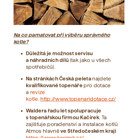
Na co pamatovat při výběru správného
kotle?
Důležitá je možnost servisu
a náhradních dílů
(tak jako u všech
spotřebičů).
Na stránkách Česká peleta
najdete
kvalifikované topenáře
pro dotace
a
revize
kotle
.
http://www.topenaridotace.cz/
Waldera řadu let spolupracuje
s topenářskou firmou Kačírek
. Ta
zajišťuje poradenství a instalace kotlů
Atmos hlavně
ve Středočeském kraji
https://www.kacirek.cz/
.