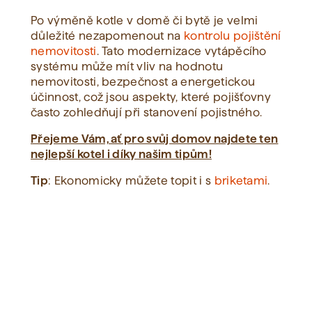
Po výměně kotle v domě či bytě je velmi
důležité nezapomenout na
kontrolu pojištění
nemovitosti
. Tato modernizace vytápěcího
systému může mít vliv na hodnotu
nemovitosti, bezpečnost a energetickou
účinnost, což jsou aspekty, které pojišťovny
často zohledňují při stanovení pojistného.
Přejeme Vám, ať pro svůj domov najdete ten
nejlepší kotel i díky našim tipům!
Tip
: Ekonomicky můžete topit i s
briketami
.