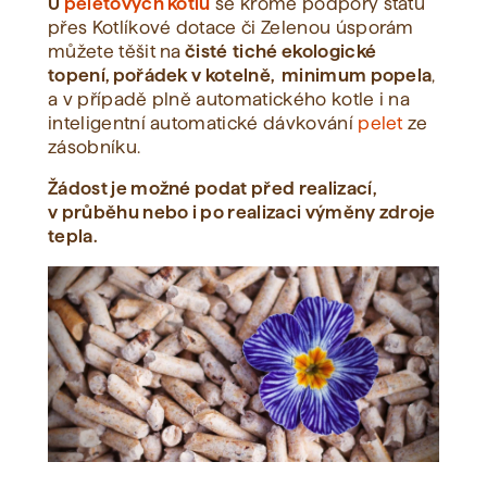
U
peletových kotlů
se kromě podpory státu
přes Kotlíkové dotace či Zelenou úsporám
můžete těšit na
čisté
tiché ekologické
topení, pořádek v kotelně, minimum popela
,
a v případě plně automatického kotle i na
inteligentní automatické dávkování
pelet
ze
zásobníku.
Žádost je možné podat před realizací,
v průběhu nebo i po realizaci výměny zdroje
tepla.