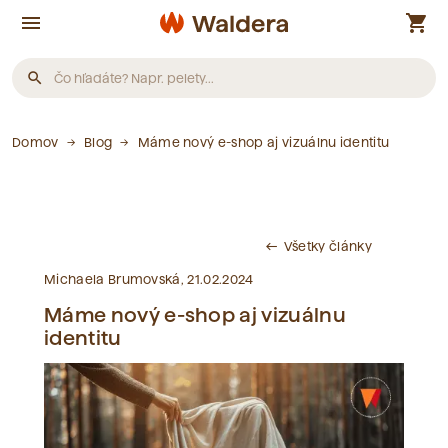
menu
shopping_cart
search
Produkty
Domov
Blog
Máme nový e-shop aj vizuálnu identitu
Neboli nájdené žiadne produkty.
Všetky články
west
Články
Michaela Brumovská, 21.02.2024
Máme nový e-shop aj vizuálnu
Neboli nájdené žiadne články.
identitu
Slovník pojmov
Neboli nájdené žiadne pojmy.