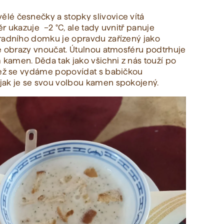
lé česnečky a stopky slivovice vítá
r ukazuje –2 °C, ale tady uvnitř panuje
hradního domku je opravdu zařízený jako
ně obrazy vnoučat. Útulnou atmosféru podtrhuje
kamen. Děda tak jako všichni z nás touží po
 Než se vydáme popovídat s babičkou
jak je se svou volbou kamen spokojený.