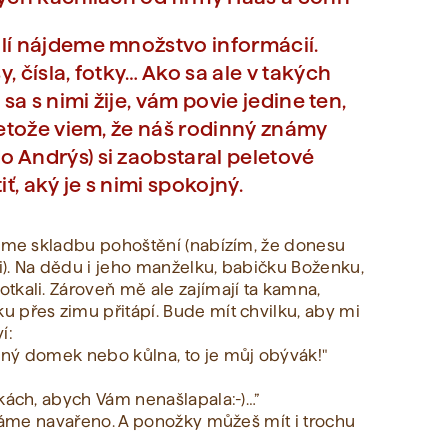
lí nájdeme množstvo informácií.
 čísla, fotky… Ako sa ale v takých
sa s nimi žije, vám povie jedine ten,
retože viem, že náš rodinný známy
 Andrýs) si zaobstaral peletové
ť, aký je s nimi spokojný.
díme skladbu pohoštění (nabízím, že donesu
ci). Na dědu i jeho manželku, babičku Boženku,
tkali. Zároveň mě ale zajímají ta kamna,
 přes zimu přitápí. Bude mít chvilku, aby mi
í:
dný domek nebo kůlna, to je můj obývák!"
kách, abych Vám nenašlapala:-)…”
 máme navařeno. A ponožky můžeš mít i trochu