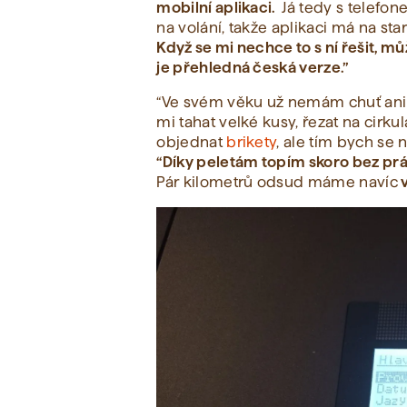
mobilní aplikaci.
Já tedy s telef
na volání, takže aplikaci má na st
Když se mi nechce to s ní řešit, m
je přehledná česká verze.”
“Ve svém věku už nemám chuť ani e
mi tahat velké kusy, řezat na cirku
objednat
brikety
, ale tím bych se 
“Díky peletám topím skoro bez pr
Pár kilometrů odsud máme navíc