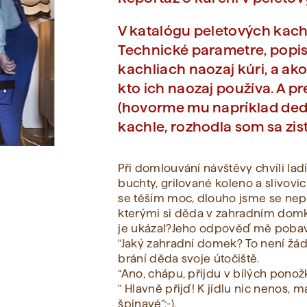
V katalógu peletových kach
Zobraziť všetko
Technické parametre, popisy,
kachliach naozaj kúri, a ako 
kto ich naozaj používa. A p
(hovorme mu napríklad dedo
kachle, rozhodla som sa zisti
Při domlouvání návštěvy chvíli la
buchty, grilované koleno a slivovi
se těším moc, dlouho jsme se nepo
kterými si děda v zahradním domku
je ukázal?Jeho odpověď mě pobav
"Jaký zahradní domek? To není žá
brání děda svoje útočiště.
“Ano, chápu, přijdu v bílých ponož
" Hlavně přijď! K jídlu nic nenos,
špinavé":-).