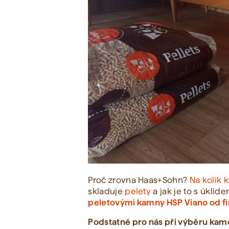
Proč zrovna Haas+Sohn?
Na kolik 
skladuje
pelety
a jak je to s úklid
peletovými kamny HSP Viano od f
Podstatné pro nás při výběru kam