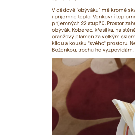
V dědově “obýváku” mě kromě skvě
i příjemné teplo. Venkovní teplomě
příjemných 22 stupňů. Prostor za
obývák. Koberec, křesílka, na stě
oranžový plamen za velkým sklem 
klidu a kousku "svého" prostoru.
Boženkou, trochu ho vyzpovídám, 