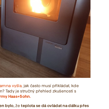
kamna vyšla
, jak často musí přikládat, kde
em? Tady je stručný přehled zkušeností s
irmy Haas+Sohn.
en bylo,
že
teplota se dá ovládat na dálku přes