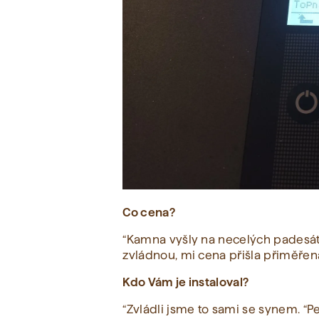
Co cena?
“Kamna vyšly na necelých padesát
zvládnou, mi cena přišla přiměřená
Kdo Vám je instaloval?
“Zvládli jsme to sami se synem. “P