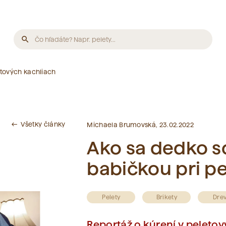
search
Produkty
tových kachliach
Neboli nájdené žiadne produkty.
Všetky články
west
Michaela Brumovská, 23.02.2022
Články
Ako sa dedko s
babičkou pri p
Neboli nájdené žiadne články.
Slovník pojmov
Pelety
Brikety
Dre
Reportáž o kúrení v peleto
Neboli nájdené žiadne pojmy.