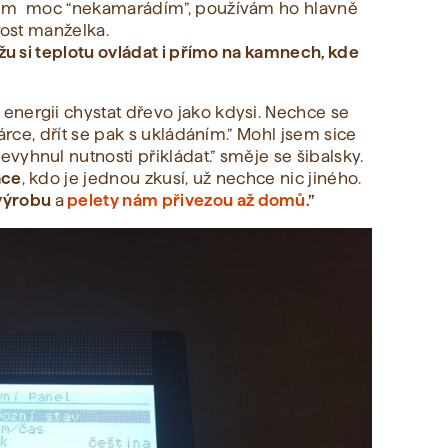
onem moc “nekamarádím”, používám ho hlavně
arost manželka.
ůžu si teplotu ovládat i přímo na kamnech, kde
nergii chystat dřevo jako kdysi. Nechce se
lárce, dřít se pak s ukládáním.” Mohl jsem sice
nevyhnul nutnosti přikládat.” směje se šibalsky.
áce
, kdo je jednou zkusí, už nechce nic jiného.
výrobu
a
pelety nám přivezou až domů
.”