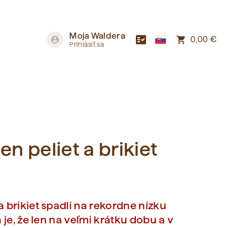
Moja Waldera
fact_check
shopping_cart
account_circle
0,00 €
Prihlásiť sa
n peliet a brikiet
a brikiet spadli na rekordne nízku
 je, že len na veľmi krátku dobu a v