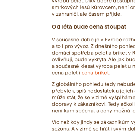
výrobu pelet. Díky dobré dostupno
smrkových lesů kůrovcem, není om
v zahraničí, ale časem přijde.
Od léta bude cena stoupat
V současné době je v Evropě rozh
a to i pro vývoz. Z dnešního pohl
domácí spotřeba pelet a briket v
ovlivňují, bude vykryta. Ale jak bu
a současně klesat výroba pelet u n
cena pelet i
cena briket
.
Z globálního pohledu tedy nebude 
přebytek, spíš nedostatek a jejich
může stát, že se v zimě vyšplháme
dopravy k zákazníkovi. Tedy ačkol
není kam spěchat a ceny možná je
Víc než kdy jindy se zákazníkům vy
seźonu. A v zimě se hřát i svým 