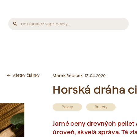
search
Produkty
Neboli nájdené žiadne produkty.
Všetky články
west
Marek Řebíček, 13.04.2020
Články
Horská dráha cie
Neboli nájdené žiadne články.
Pelety
Brikety
Slovník pojmov
Jarné ceny drevných peliet 
úroveň, skvelá správa. Tá zlá
Neboli nájdené žiadne pojmy.