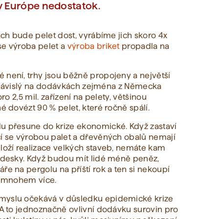
v Európe nedostatok.
hách bude pelet dost, vyrábíme jich skoro 4x
se výroba pelet a
výroba briket
propadla na
 není, trhy jsou běžně propojeny a největší
ela závislý na dodávkách zejména z Německa
oro 2,5 mil. zařízení na pelety, většinou
é dovézt 90 % pelet, které ročně spálí.
lu přesune do krize ekonomické. Když zastaví
cí se výrobou palet a dřevěných obalů nemají
dloží realizace velkých staveb, nemáte kam
í desky. Když budou mít lidé méně peněz,
ře na pergolu na příští rok a ten si nekoupí
si mnohem více.
ůmyslu očekává v důsledku epidemické krize
 A to jednoznačně ovlivní dodávku surovin pro