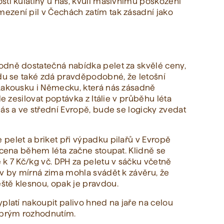
sti kulatiny u nás, kvůli masivnímu poškození
ezení pil v Čechách zatím tak zásadní jako
odně dostatečná nabídka pelet za skvělé ceny,
edu se také zdá pravděpodobné, že letošní
 Rakousku i Německu, která nás zásadně
de zesilovat poptávka z Itálie v průběhu léta
ás a ve střední Evropě, bude se logicky zvedat
pelet a briket při výpadku pilařů v Evropě
 cena během léta začne stoupat. Klidně se
 k 7 Kč/kg vč. DPH za peletu v sáčku včetně
iv by mírná zima mohla svádět k závěru, že
ště klesnou, opak je pravdou.
platí nakoupit palivo hned na jaře na celou
dobrým rozhodnutím.