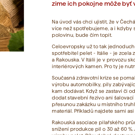
zime ich pokojne môže byť 
Zobraziť všetko
Na úvod vás chci ujistit, že v Čec
více než spotřebujeme, a i kdyby 
polovinu, bude čím topit.
Celoevropsky už to tak jednoduché
spotřebitel pelet - Itálie - je zc
a Rakouska. V Itálii je v provozu sk
interiérových kamen. Pro ty je nutn
Současná zdravotní krize se poma
výrobu automobilky, pily zabývají
kam dodávat. Když se zastaví či o
dodat stavební řezivo ani šalovac
přesunou zakázku u místního truhlá
materiál. Příkladů najdete sami a
Rakouská asociace pilařského pr
snížení produkce pil o 30 až 60 %.