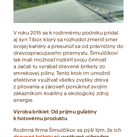
V roku 2015 sa k rodinnému podniku pridal
aj syn Tibor, ktorý sa rozhodol zmeniť smer
svojej kariéry a presunúť sa od právničiny do
drevospracujúceho priemyslu. Šimulčíkovi
tak mali možnosť rozšíriť svoju činnosť
a začali tu vyrábať drevené brikety zo
smrekovej piliny. Tento krok im umožnil
efektívne využívať všetky zvyšky dreva
z pilovania a zároveň ponúknuť svojim
zákazníkom kvalitný a ekologický zdroj
energie.
Výroba brikiet: Od príjmu guľatiny
k hotovému produktu
Rodinná firma Šimulčíkov sa pýši tým, že ich
drevené brikety
sú vyrábané výhradne