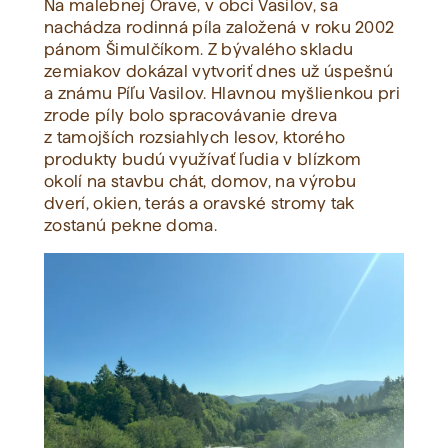
Na malebnej Orave, v obci Vasilov, sa
nachádza rodinná píla založená v roku 2002
pánom Šimulčíkom. Z bývalého skladu
zemiakov dokázal vytvoriť dnes už úspešnú
a známu Píľu Vasilov. Hlavnou myšlienkou pri
zrode píly bolo spracovávanie dreva
z tamojších rozsiahlych lesov, ktorého
produkty budú využívať ľudia v blízkom
okolí na stavbu chát, domov, na výrobu
dverí, okien, terás a oravské stromy tak
zostanú pekne doma.