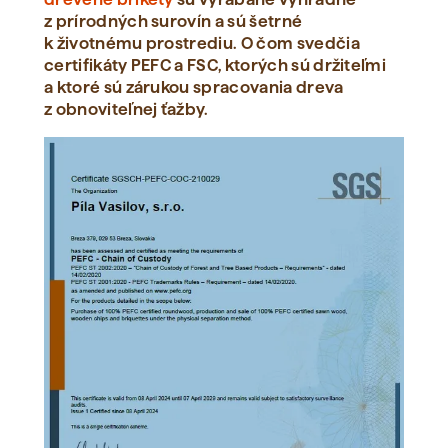
z prírodných surovín a sú šetrné
k životnému prostrediu. O čom svedčia
certifikáty PEFC a FSC, ktorých sú držiteľmi
a ktoré sú zárukou spracovania dreva
z obnoviteľnej ťažby.