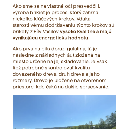
Ako sme sa na vlastné oči presvedčili,
výroba brikiet je proces, ktorý zahŕňa
niekoľko kľúčových krokov. Vďaka
starostlivému dodržiavaniu týchto krokov sú
brikety z Píly Vasilov
vysoko kvalitné a majú
vynikajúcu energetickú hodnotu.
Ako prvá na pílu dorazí guľatina, tá je
následne z nákladných áut zložená na
miesto určené na jej skladovanie. Je však
tiež potrebné skontrolovať kvalitu
dovezeného dreva, druh dreva a jeho
rozmery. Drevo je uložené na otvorenom
priestore, kde čaká na ďalšie spracovanie.