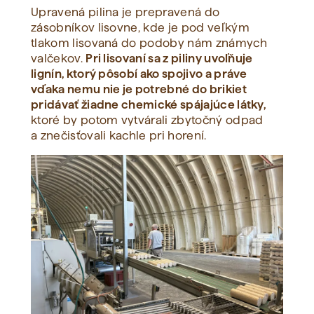
Upravená pilina je prepravená do
zásobníkov lisovne, kde je pod veľkým
tlakom lisovaná do podoby nám známych
valčekov.
Pri lisovaní sa z piliny uvoľňuje
lignín, ktorý pôsobí ako spojivo a práve
vďaka nemu nie je potrebné do brikiet
pridávať žiadne chemické spájajúce látky,
ktoré by potom vytvárali zbytočný odpad
a znečisťovali kachle pri horení.