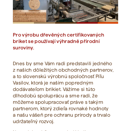
Zobraziť všetko
Pro výrobu dřevěných certifikovaných
briket se používají výhradně přírodní
suroviny.
Dnes by sme Vám radi predstavili jedného
z našich dôležitých obchodných partnerov,
a to slovenskú výrobnú spoločnosť Píľu
Vasilov, ktorá je naším popredným
dodávateľom brikiet. Vážime si túto
dlhodobú spoluprácu a sme radi, že
môžeme spolupracovať práve s takým
partnerom, ktorý zdieľa rovnaké hodnoty
a našu vášeň pre ochranu prírody a trvalo
udržateľný rozvoj.