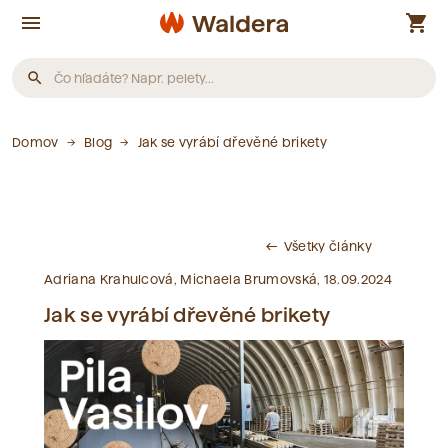
menu
shopping_cart
search
Produkty
Domov
Blog
Jak se vyrábí dřevěné brikety
Neboli nájdené žiadne produkty.
Všetky články
west
Články
Adriana Krahulcová, Michaela Brumovská, 18.09.2024
Jak se vyrábí dřevěné brikety
Neboli nájdené žiadne články.
Slovník pojmov
Neboli nájdené žiadne pojmy.