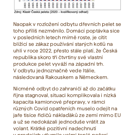
Naopak v rozložení odbytu dřevních pelet se
toho příliš nezměnilo. Domácí poptávka sice
v posledních letech mírně roste, je cítit
blížící se zákaz používání starých kotlů na
uhlí v roce 2022, přesto stále platí, že Česká
republika skoro tři čtvrtiny své vlastní
produkce pelet vyváží na západní trh.
V odbytu jednoznačně vede Itálie,
následovaná Rakouskem a Německem.
Nicméně odbyt do zahraničí až do začátku
října stagnoval, situaci komplikovala i nízká
kapacita kamionové přepravy, v rámci
různých Covid opatřeních muselo odejít na
jaře tisíce řidičů náklaďáků ze zemí mimo EU
a už se nedokázali jednoduše vrátit za
volant. Krátké pozitivní nadechnutí