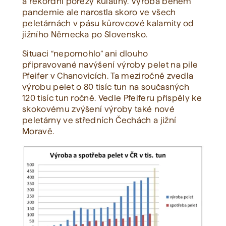
a rekordní pořezy kulatiny. Výroba během
pandemie ale narostla skoro ve všech
peletárnách v pásu kůrovcové kalamity od
jižního Německa po Slovensko.
Situaci “nepomohlo” ani dlouho
připravované navýšení výroby pelet na pile
Pfeifer v Chanovicích. Ta meziročně zvedla
výrobu pelet o 80 tisíc tun na současných
120 tisíc tun ročně. Vedle Pfeiferu přispěly ke
skokovému zvýšení výroby také nové
peletárny ve středních Čechách a jižní
Moravě.