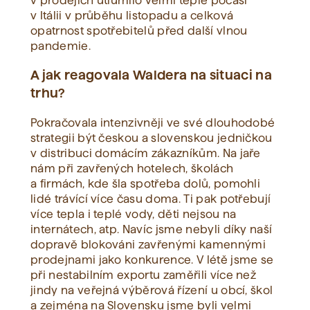
v prodejích utlumilo velmi teplé počasí
v Itálii v průběhu listopadu a celková
opatrnost spotřebitelů před další vlnou
pandemie.
A jak reagovala Waldera na situaci na
trhu?
Pokračovala intenzivněji ve své dlouhodobé
strategii být českou a slovenskou jedničkou
v distribuci domácím zákazníkům. Na jaře
nám při zavřených hotelech, školách
a firmách, kde šla spotřeba dolů, pomohli
lidé trávící více času doma. Ti pak potřebují
více tepla i teplé vody, děti nejsou na
internátech, atp. Navíc jsme nebyli díky naší
dopravě blokováni zavřenými kamennými
prodejnami jako konkurence. V létě jsme se
při nestabilním exportu zaměřili více než
jindy na veřejná výběrová řízení u obcí, škol
a zejména na Slovensku jsme byli velmi