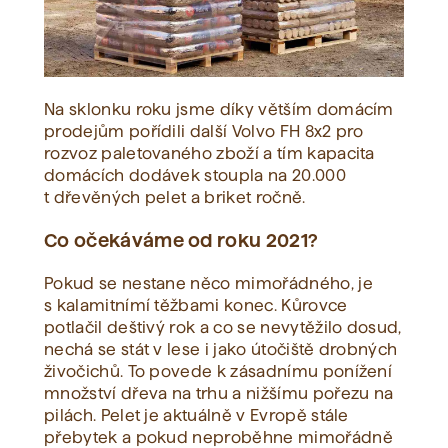
Na sklonku roku jsme díky větším domácím
prodejům pořídili další Volvo FH 8x2 pro
rozvoz paletovaného zboží a tím kapacita
domácích dodávek stoupla na 20.000
t dřevěných pelet a briket ročně.
Co očekáváme od roku 2021?
Pokud se nestane něco mimořádného, je
s kalamitnímí těžbami konec. Kůrovce
potlačil deštivý rok a co se nevytěžilo dosud,
nechá se stát v lese i jako útočiště drobných
živočichů. To povede k zásadnímu ponížení
množství dřeva na trhu a nižšímu pořezu na
pilách. Pelet je aktuálně v Evropě stále
přebytek a pokud neproběhne mimořádně