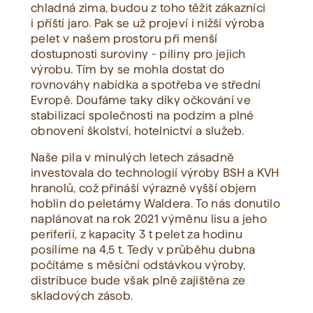
chladná zima, budou z toho těžit zákazníci
i příští jaro. Pak se už projeví i nižší výroba
pelet v našem prostoru při menší
dostupnosti suroviny - piliny pro jejich
výrobu. Tím by se mohla dostat do
rovnováhy nabídka a spotřeba ve střední
Evropě. Doufáme taky díky očkování ve
stabilizaci společnosti na podzim a plné
obnovení školství, hotelnictví a služeb.
Naše pila v minulých letech zásadně
investovala do technologií výroby BSH a KVH
hranolů, což přináší výrazně vyšší objem
hoblin do peletárny Waldera. To nás donutilo
naplánovat na rok 2021 výměnu lisu a jeho
periferií, z kapacity 3 t pelet za hodinu
posílíme na 4,5 t. Tedy v průběhu dubna
počítáme s měsíční odstávkou výroby,
distribuce bude však plně zajištěna ze
skladových zásob.