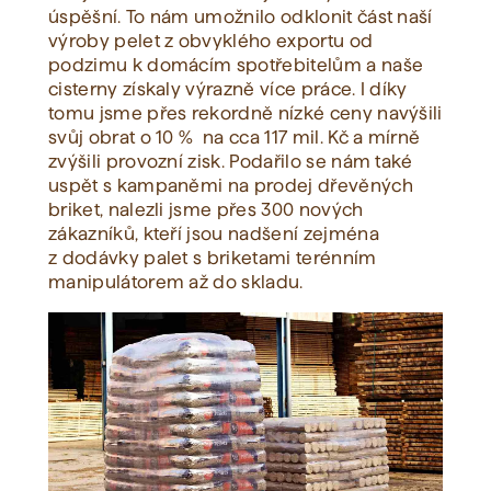
úspěšní. To nám umožnilo odklonit část naší
výroby pelet z obvyklého exportu od
podzimu k domácím spotřebitelům a naše
cisterny získaly výrazně více práce. I díky
tomu jsme přes rekordně nízké ceny navýšili
svůj obrat o 10 % na cca 117 mil. Kč a mírně
zvýšili provozní zisk. Podařilo se nám také
uspět s kampaněmi na prodej dřevěných
briket, nalezli jsme přes 300 nových
zákazníků, kteří jsou nadšení zejména
z dodávky palet s briketami terénním
manipulátorem až do skladu.