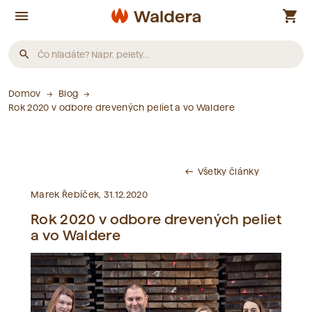
menu
shopping_cart
search
Domov
Blog
Produkty
Rok 2020 v odbore drevených peliet a vo Waldere
Neboli nájdené žiadne produkty.
Všetky články
west
Články
Marek Řebíček, 31.12.2020
Rok 2020 v odbore drevených peliet
Neboli nájdené žiadne články.
a vo Waldere
Slovník pojmov
Neboli nájdené žiadne pojmy.