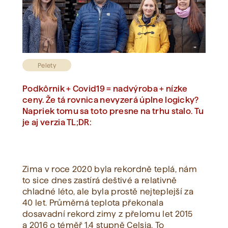
Zobraziť všetko
Pelety
Podkôrnik + Covid19 = nadvýroba + nízke
ceny. Že tá rovnica nevyzerá úplne logicky?
Napriek tomu sa toto presne na trhu stalo. Tu
je aj verzia TL;DR:
Zima v roce 2020 byla rekordně teplá, nám
to sice dnes zastírá deštivé a relativně
chladné léto, ale byla prostě nejteplejší za
40 let. Průměrná teplota překonala
dosavadní rekord zimy z přelomu let 2015
a 2016 o téměř 1,4 stupně Celsia. To