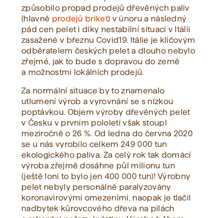
způsobilo propad prodejů dřevěných paliv
(hlavně
prodejů briket
) v únoru a následný
pád cen pelet i díky nestabilní situaci v Itálii
zasažené v březnu Covid19. Itálie je klíčovým
odběratelem českých pelet a dlouho nebylo
zřejmé, jak to bude s dopravou do země
a možnostmi lokálních prodejů.
Za normální situace by to znamenalo
utlumení výrob a vyrovnání se s nízkou
poptávkou. Objem výroby dřevěných pelet
v Česku v prvním pololetí však stoupl
meziročně o 26 %. Od ledna do června 2020
se u nás vyrobilo celkem 249 000 tun
ekologického paliva. Za celý rok tak domácí
výroba zřejmě dosáhne půl milionu tun
(ještě loni to bylo jen 400 000 tun)! Výrobny
pelet nebyly personálně paralyzovány
koronavirovými omezeními, naopak je tlačil
nadbytek kůrovcového dřeva na pilách