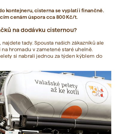
 do kontejneru, cisterna se vyplatí i finančně.
oucím cenám úspora cca 800 Kč/t.
 sáčků na dodávku cisternou?
, najdete tady. Spousta našich zákazníků ale
i na hromadu v zametené staré uhelně.
elety si nabrali jednou za týden kýblem do