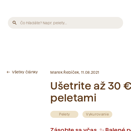
search
Produkty
Neboli nájdené žiadne produkty.
Všetky články
west
Marek Řebíček, 11.08.2021
Články
Ušetrite až 30 
peletami
Neboli nájdené žiadne články.
Slovník pojmov
Pelety
Vykurovanie
Zásobte sa včas. ✨ Balené pe
Neboli nájdené žiadne pojmy.