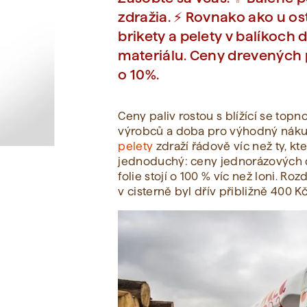
zdražia. ⚡ Rovnako ako u os
brikety a pelety v balíkoc
Zobraziť všetko
materiálu. Ceny drevených p
o 10%.
Ceny paliv rostou s blížící se topn
výrobců a doba pro výhodný nákup
pelety
zdraží řádově víc než ty, k
jednoduchý: ceny jednorázových dř
folie stojí o 100 % víc než loni. R
v cisterně byl dřív přibližně 400 K