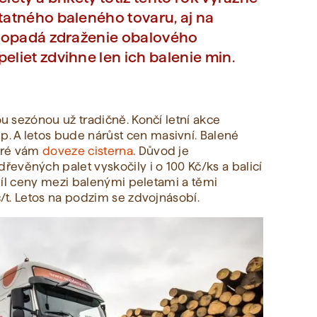
tatného baleného tovaru, aj na
h dopadá zdraženie obalového
eliet zdvihne len ich balenie min.
ou sezónou už tradičně. Končí letní akce
. A letos bude nárůst cen masivní. Balené
teré vám
doveze cisterna
. Důvod je
evěných palet vyskočily i o 100 Kč/ks a balicí
ozdíl ceny mezi balenými peletami a těmi
č/t. Letos na podzim se zdvojnásobí.