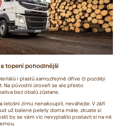
í a topení pohodlnější
eriálů i plastů samozřejmě dříve či později
t. Na původní úroveň se ale přesto
liva bez obalů zůstane.
 letošní zimu nenakoupili, neváhejte. V září
Pokud už balené pelety doma máte, zkuste si
li by se vám víc nevyplatilo postavit si na ně
ternou.