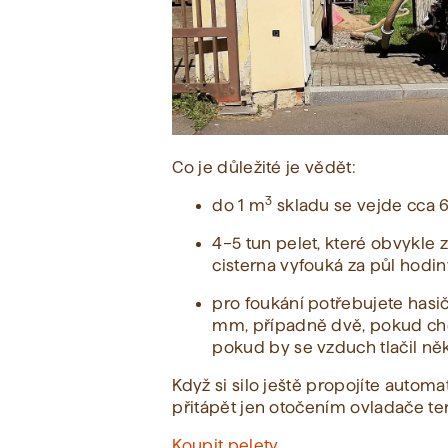
Co je důležité je vědět:
3
do 1 m
skladu se vejde cca 6
4–5 tun pelet, které obvykl
cisterna vyfouká za půl hodin
pro foukání potřebujete has
mm, případně dvě, pokud chce
pokud by se vzduch tlačil ně
Když si silo ještě propojíte auto
přitápět jen otočením ovladače t
Koupit pelety