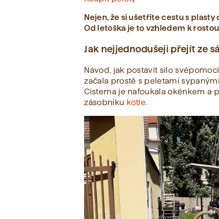
Nejen, že si ušetříte cestu s plasty
Od letoška je to vzhledem k rost
Jak nejjednodušeji přejít ze
Návod, jak postavit silo svépomocí
začala prostě s peletami sypaným
Cisterna je nafoukala okénkem a p
zásobníku
kotle
.