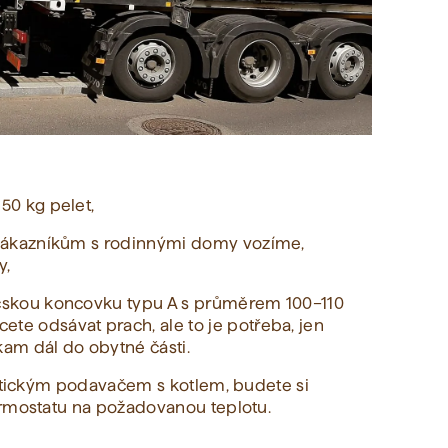
50 kg pelet,
e zákazníkům s rodinnými domy vozíme,
y,
ičskou koncovku typu A s průměrem 100–110
te odsávat prach, ale to je potřeba, jen
kam dál do obytné části.
matickým podavačem s kotlem, budete si
ermostatu na požadovanou teplotu.