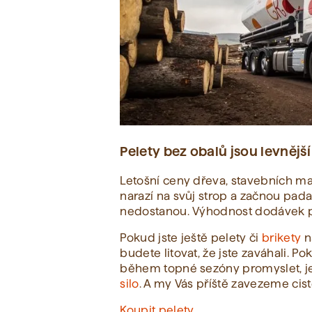
Pelety bez obalů jsou levnějš
Letošní ceny dřeva, stavebních mat
narazí na svůj strop a začnou pada
nedostanou. Výhodnost dodávek pa
Pokud jste ještě pelety či
brikety
na
budete litovat, že jste zaváhali. 
během topné sezóny promyslet, jest
silo
. A my Vás příště zavezeme cis
Koupit pelety