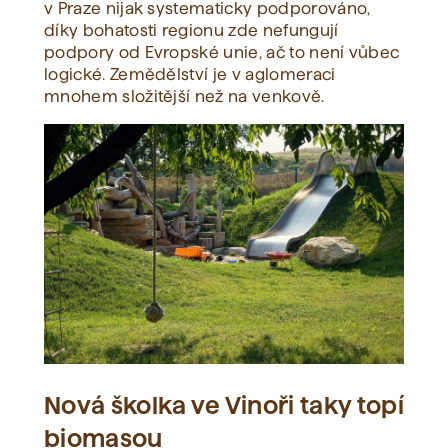
v Praze nijak systematicky podporováno,
díky bohatosti regionu zde nefungují
podpory od Evropské unie, ač to není vůbec
logické. Zemědělství je v aglomeraci
mnohem složitější než na venkově.
Nová školka ve Vinoři taky topí
biomasou