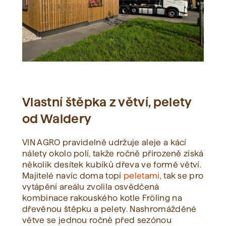
Vlastní štěpka z větví, pelety
od Waldery
VIN AGRO pravidelně udržuje aleje a kácí
nálety okolo polí, takže ročně přirozeně získá
několik desítek kubíků dřeva ve formě větví.
Majitelé navíc doma topí
peletami
, tak se pro
vytápění areálu zvolila osvědčená
kombinace rakouského kotle Fröling na
dřevěnou štěpku a pelety. Nashromážděné
větve se jednou ročně před sezónou