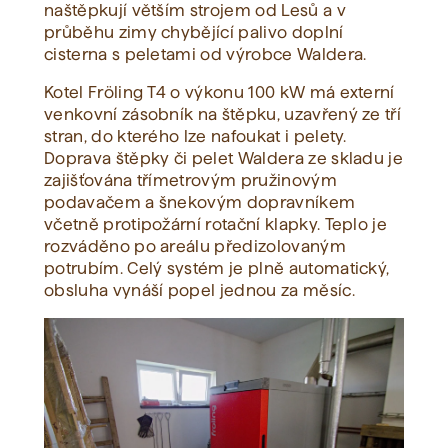
naštěpkují větším strojem od Lesů a v
průběhu zimy chybějící palivo doplní
cisterna s peletami od výrobce Waldera.
Kotel Fröling T4 o výkonu 100 kW má externí
venkovní zásobník na štěpku, uzavřený ze tří
stran, do kterého lze nafoukat i pelety.
Doprava štěpky či pelet Waldera ze skladu je
zajišťována třímetrovým pružinovým
podavačem a šnekovým dopravníkem
včetně protipožární rotační klapky. Teplo je
rozváděno po areálu předizolovaným
potrubím. Celý systém je plně automatický,
obsluha vynáší popel jednou za měsíc.