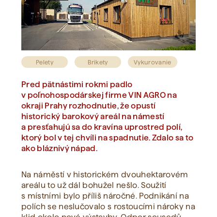
Zobraziť všetko
Pelety
Brikety
Vykurovanie
Pred pätnástimi rokmi padlo
v poľnohospodárskej firme VIN AGRO na
okraji Prahy rozhodnutie, že opustí
historický barokový areál na námestí
a presťahujú sa do kravína uprostred polí,
ktorý bol v tej chvíli na spadnutie. Zdalo sa to
ako bláznivý nápad.
Na náměstí v historickém dvouhektarovém
areálu to už dál bohužel nešlo. Soužití
s místními bylo příliš náročné. Podnikání na
polích se neslučovalo s rostoucími nároky na