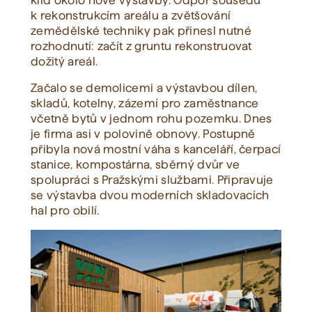
klid okolo nové výstavby. Odpor sousedů
k rekonstrukcím areálu a zvětšování
zemědělské techniky pak přinesl nutné
rozhodnutí: začít z gruntu rekonstruovat
dožitý areál.
Začalo se demolicemi a výstavbou dílen,
skladů, kotelny, zázemí pro zaměstnance
včetně bytů v jednom rohu pozemku. Dnes
je firma asi v polovině obnovy. Postupně
přibyla nová mostní váha s kanceláří, čerpací
stanice, kompostárna, sběrný dvůr ve
spolupráci s Pražskými službami. Připravuje
se výstavba dvou moderních skladovacích
hal pro obilí.