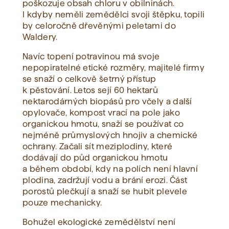
poškozuje obsah chloru v obilninách.
I kdyby neměli zemědělci svoji štěpku, topili
by celoročně dřevěnými peletami do
Waldery.
Navíc topení potravinou má svoje
nepopiratelné etické rozměry, majitelé firmy
se snaží o celkově šetrný přístup
k pěstování. Letos sejí 60 hektarů
nektarodárných biopásů pro včely a další
opylovače, kompost vrací na pole jako
organickou hmotu, snaží se používat co
nejméně průmyslových hnojiv a chemické
ochrany. Začali sít meziplodiny, které
dodávají do půd organickou hmotu
a během období, kdy na polích není hlavní
plodina, zadržují vodu a brání erozi. Část
porostů plečkují a snaží se hubit plevele
pouze mechanicky.
Bohužel ekologické zemědělství není