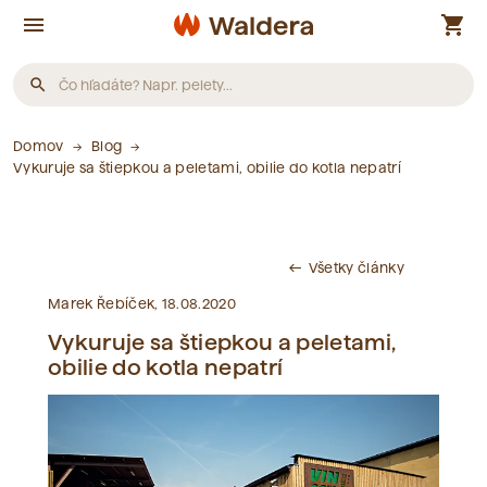
menu
shopping_cart
search
Domov
Blog
Produkty
Vykuruje sa štiepkou a peletami, obilie do kotla nepatrí
Neboli nájdené žiadne produkty.
Všetky články
west
Články
Marek Řebíček, 18.08.2020
Vykuruje sa štiepkou a peletami,
Neboli nájdené žiadne články.
obilie do kotla nepatrí
Slovník pojmov
Neboli nájdené žiadne pojmy.