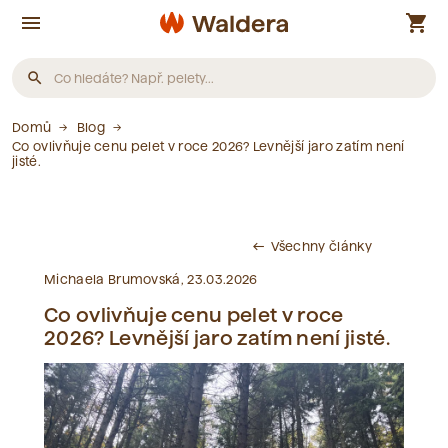
menu
shopping_cart
search
Domů
Blog
Produkty
Co ovlivňuje cenu pelet v roce 2026? Levnější jaro zatím není
jisté.
Nebyly nalezeny žádné produkty.
Všechny články
west
Články
Michaela Brumovská, 23.03.2026
Co ovlivňuje cenu pelet v roce
Nebyly nalezeny žádné články.
2026? Levnější jaro zatím není jisté.
Slovník pojmů
Nebyly nalezeny žádné pojmy.