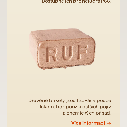
Dostupné jen pro některá PSČ.
Dřevěné brikety jsou lisovány pouze
tlakem, bez použití dalších pojiv
a chemických přísad.
Více informací
east