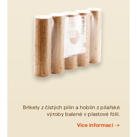
Zobrazit vše
Brikety z čistých pilin a hoblin z pilařské
výroby balené v plastové fólii.
Více informací
east