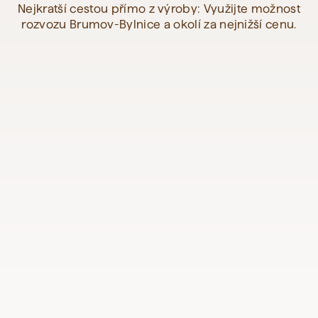
Nejkratší cestou přímo z výroby: Využijte možnost
rozvozu Brumov-Bylnice a okolí za nejnižší cenu.