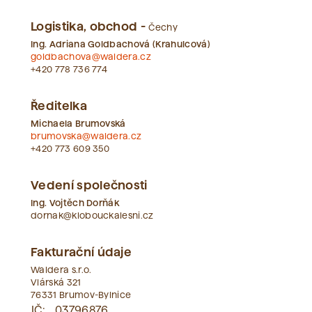
Logistika, obchod -
Čechy
Zobrazit vše
Ing. Adriana Goldbachová (Krahulcová)
goldbachova@waldera.cz
+420 778 736 774
Ředitelka
Michaela Brumovská
brumovska@waldera.cz
+420 773 609 350
Vedení společnosti
Ing. Vojtěch Dorňák
dornak@klobouckalesni.cz
Fakturační údaje
Waldera s.r.o.
Vlárská 321
76331 Brumov-Bylnice
IČ:
03796876