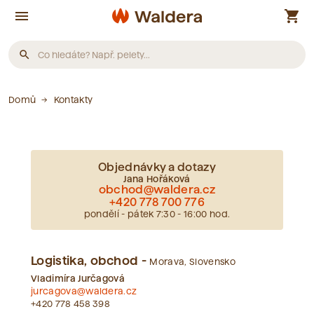
menu
shopping_cart
search
Produkty
Domů
Kontakty
Nebyly nalezeny žádné produkty.
Objednávky a dotazy
Jana Hořáková
Články
obchod@waldera.cz
+420 778 700 776
pondělí - pátek 7:30 - 16:00 hod.
Nebyly nalezeny žádné články.
Logistika, obchod -
Morava, Slovensko
Slovník pojmů
Vladimíra Jurčagová
jurcagova@waldera.cz
+420 778 458 398
Nebyly nalezeny žádné pojmy.