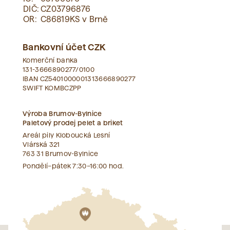
DIČ:
CZ03796876
OR:
C86819KS v Brně
Bankovní účet CZK
Komerční banka
131-3666890277/0100
IBAN CZ5401000001313666890277
SWIFT KOMBCZPP
Výroba Brumov-Bylnice
Paletový prodej pelet a briket
Areál pily Kloboucká Lesní
Vlárská 321
763 31 Brumov-Bylnice
Pondělí–pátek 7:30–16:00 hod.