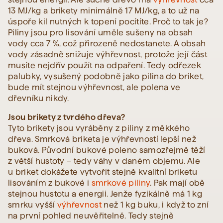
13 MJ/kg a brikety minimálně 17 MJ/kg, a to už na
úspoře kil nutných k topení pocítíte. Proč to tak je?
Piliny jsou pro lisování uměle sušeny na obsah
vody cca 7 %, což přirozeně nedostanete. A obsah
vody zásadně snižuje výhřevnost, protože její část
musíte nejdřív použít na odpaření. Tedy odřezek
palubky, vysušený podobně jako pilina do briket,
bude mít stejnou výhřevnost, ale polena ve
dřevníku nikdy.
Jsou brikety z tvrdého dřeva?
Tyto brikety jsou vyráběny z piliny z měkkého
dřeva. Smrková briketa je výhřevností lepší než
buková. Původní bukové poleno samozřejmě těží
z větší hustoty – tedy váhy v daném objemu. Ale
u briket dokážete vytvořit stejně kvalitní briketu
lisováním z bukové i
smrkové piliny
. Pak mají obě
stejnou hustotu a energii. Jenže fyzikálně má 1 kg
smrku vyšší
výhřevnost
než 1 kg buku, i když to zní
na první pohled neuvěřitelně. Tedy stejně