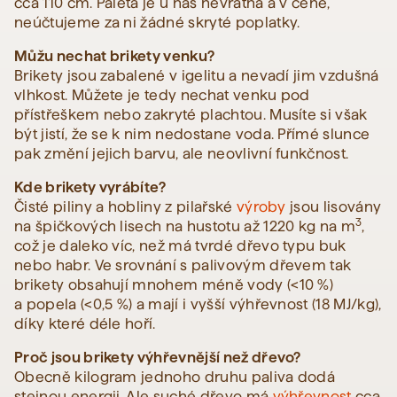
cca 110 cm. Paleta je u nás nevratná a v ceně,
neúčtujeme za ni žádné skryté poplatky.
Můžu nechat brikety venku?
Brikety jsou zabalené v igelitu a nevadí jim vzdušná
vlhkost. Můžete je tedy nechat venku pod
přístřeškem nebo zakryté plachtou. Musíte si však
být jistí, že se k nim nedostane voda. Přímé slunce
pak změní jejich barvu, ale neovlivní funkčnost.
Kde brikety vyrábíte?
Čisté piliny a hobliny z pilařské
výroby
jsou lisovány
3
na špičkových lisech na hustotu až 1220 kg na m
,
což je daleko víc, než má tvrdé dřevo typu buk
nebo habr. Ve srovnání s palivovým dřevem tak
brikety obsahují mnohem méně vody (<10 %)
a popela (<0,5 %) a mají i vyšší výhřevnost (18 MJ/kg),
díky které déle hoří.
Proč jsou brikety výhřevnější než dřevo?
Obecně kilogram jednoho druhu paliva dodá
stejnou energii. Ale suché dřevo má
výhřevnost
cca