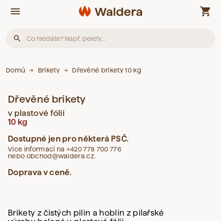
menu
shopping_cart
search
Produkty
Domů
Brikety
Dřevěné brikety 10 kg
Dřevěné brikety
Nebyly nalezeny žádné produkty.
v plastové fólii
10 kg
Články
Dostupné jen pro některá PSČ.
Více informací na +420 778 700 776
nebo obchod@waldera.cz.
Nebyly nalezeny žádné články.
Doprava v ceně.
Slovník pojmů
Brikety z čistých pilin a hoblin z pilařské
Nebyly nalezeny žádné pojmy.