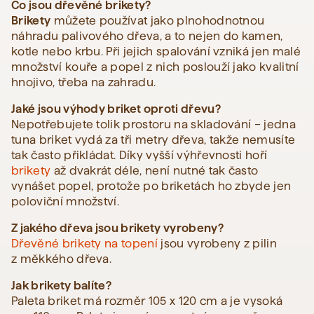
Co jsou dřevěné brikety?
Brikety
můžete používat jako plnohodnotnou
náhradu palivového dřeva, a to nejen do kamen,
kotle nebo krbu. Při jejich spalování vzniká jen malé
množství kouře a popel z nich poslouží jako kvalitní
hnojivo, třeba na zahradu.
Jaké jsou výhody briket oproti dřevu?
Nepotřebujete tolik prostoru na skladování – jedna
tuna briket vydá za tři metry dřeva, takže nemusíte
tak často přikládat. Díky vyšší výhřevnosti hoří
brikety
až dvakrát déle, není nutné tak často
vynášet popel, protože po briketách ho zbyde jen
poloviční množství.
Z jakého dřeva jsou brikety vyrobeny?
Dřevěné brikety na topení
jsou vyrobeny z pilin
z měkkého dřeva.
Jak brikety balíte?
Paleta briket má rozměr 105 x 120 cm a je vysoká