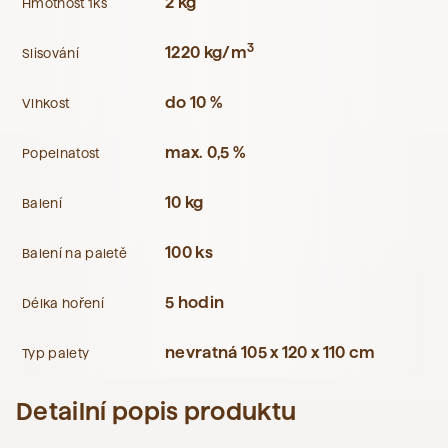
2 kg
Hmotnost 1ks
3
1220 kg/m
Slisování
do 10 %
Vlhkost
max. 0,5 %
Popelnatost
10 kg
Balení
100 ks
Balení na paletě
5 hodin
Délka hoření
nevratná 105 x 120 x 110 cm
Typ palety
Detailní popis produktu