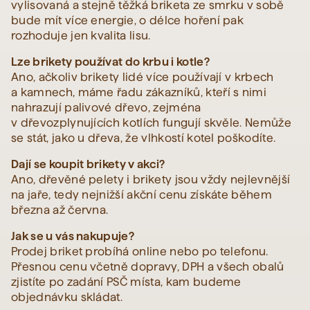
vylisovaná a stejně těžká briketa ze smrku v sobě
bude mít více energie, o délce hoření pak
rozhoduje jen kvalita lisu.
Lze brikety používat do krbu i kotle?
Ano, ačkoliv brikety lidé více používají v krbech
a kamnech, máme řadu zákazníků, kteří s nimi
nahrazují palivové dřevo, zejména
v dřevozplynujících kotlích fungují skvěle. Nemůže
se stát, jako u dřeva, že vlhkostí kotel poškodíte.
Dají se koupit brikety v akci?
Ano, dřevěné pelety i brikety jsou vždy nejlevnější
na jaře, tedy nejnižší akční cenu získáte během
března až června.
Jak se u vás nakupuje?
Prodej briket probíhá online nebo po telefonu.
Přesnou cenu včetně dopravy, DPH a všech obalů
zjistíte po zadání PSČ místa, kam budeme
objednávku skládat.