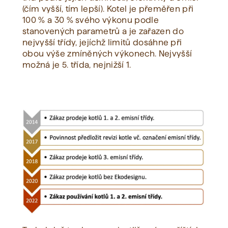
(čím vyšší, tím lepší). Kotel je přeměřen při
100 % a 30 % svého výkonu podle
stanovených parametrů a je zařazen do
nejvyšší třídy, jejíchž limitů dosáhne při
obou výše zmíněných výkonech. Nejvyšší
možná je 5. třída, nejnižší 1.