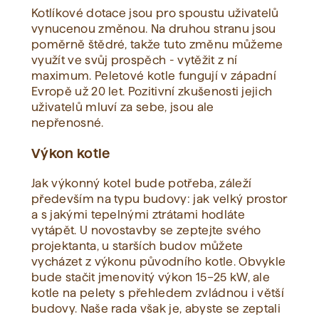
Kotlíkové dotace jsou pro spoustu uživatelů
vynucenou změnou. Na druhou stranu jsou
poměrně štědré, takže tuto změnu můžeme
využít ve svůj prospěch - vytěžit z ní
maximum. Peletové kotle fungují v západní
Evropě už 20 let. Pozitivní zkušenosti jejich
uživatelů mluví za sebe, jsou ale
nepřenosné.
Výkon kotle
Jak výkonný kotel bude potřeba, záleží
především na typu budovy: jak velký prostor
a s jakými tepelnými ztrátami hodláte
vytápět. U novostavby se zeptejte svého
projektanta, u starších budov můžete
vycházet z výkonu původního kotle. Obvykle
bude stačit jmenovitý výkon 15–25 kW, ale
kotle na pelety s přehledem zvládnou i větší
budovy. Naše rada však je, abyste se zeptali