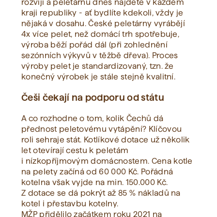
rozvíjí a peletárnu dnes najdete v každém
kraji republiky - ať bydlíte kdekoli, vždy je
nějaká v dosahu. České peletárny vyrábějí
4x více pelet, než domácí trh spotřebuje,
výroba běží pořád dál (při zohlednění
sezónních výkyvů v těžbě dřeva). Proces
výroby pelet je standardizovaný, tzn. že
konečný výrobek je stále stejně kvalitní.
Češi čekají na podporu od státu
A co rozhodne o tom, kolik Čechů dá
přednost peletovému vytápění? Klíčovou
roli sehraje stát. Kotlíkové dotace už několik
let otevírají cestu k peletám
i nízkopříjmovým domácnostem. Cena kotle
na pelety začíná od 60 000 Kč. Pořádná
kotelna však vyjde na min. 150.000 Kč.
Z dotace se dá pokrýt až 85 % nákladů na
kotel i přestavbu kotelny.
MŽP přidělilo začátkem roku 2021 na