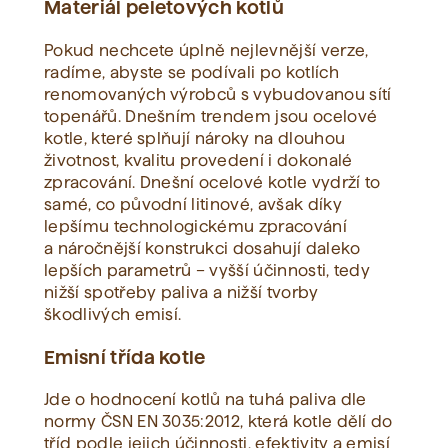
Materiál peletových kotlů
Pokud nechcete úplně nejlevnější verze,
radíme, abyste se podívali po kotlích
renomovaných výrobců s vybudovanou sítí
topenářů. Dnešním trendem jsou ocelové
kotle, které splňují nároky na dlouhou
životnost, kvalitu provedení i dokonalé
zpracování. Dnešní ocelové kotle vydrží to
samé, co původní litinové, avšak díky
lepšímu technologickému zpracování
a náročnější konstrukci dosahují daleko
lepších parametrů – vyšší účinnosti, tedy
nižší spotřeby paliva a nižší tvorby
škodlivých emisí.
Emisní třída kotle
Jde o hodnocení kotlů na tuhá paliva dle
normy ČSN EN 3035:2012, která kotle dělí do
tříd podle jejich účinnosti, efektivity a emisí