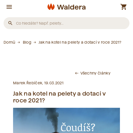
menu
shopping_cart
search
Produkty
Domů
Blog
Jak na kotel na pelety a dotaci v roce 2021?
Nebyly nalezeny žádné produkty.
Všechny články
west
Články
Marek Řebíček, 19.03.2021
Jak na kotel na pelety a dotaci v
Nebyly nalezeny žádné články.
roce 2021?
Slovník pojmů
Nebyly nalezeny žádné pojmy.