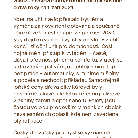
zákazu provozu starých kotlů na uhlí posune
o dva roky na 1. září 2024.
Kotel na uhlí navíc přestalo být téma,
výměna za nový není dotována a současně
i široká veřejnost chápe, že po roce 2030,
kdy dojde ukončení výroby elektřiny z uhlí,
končí i třídění uhlí pro domácnosti. Češi
hojně mění přístup k vytápění – častěji
dávají přednost plnému komfortu, vracejí se
k dřevěným palivům, ale chtějí s nimi topit
bez práce – automaticky, s minimem špíny
a popela a nechodit přikládat. Samozřejmě
loňské ceny dřeva díky kůrovci byly
nesmírně lákavé, ale letos už cena palivové
vlákniny zamířila opět nahoru. Pelety jsou
častou volbou především v menších obcích
nezalesněných oblastí, kde není zavedena
plynofikace.
Český dřevařský průmysl se významně