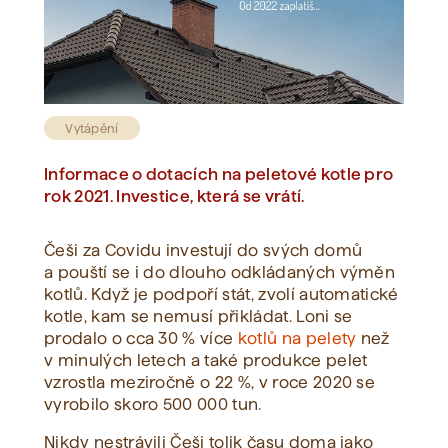
Zobrazit vše
Vytápění
Informace o dotacích na peletové kotle pro
rok 2021. Investice, která se vrátí.
Češi za Covidu investují do svých domů
a pouští se i do dlouho odkládaných výměn
kotlů. Když je podpoří stát, zvolí automatické
kotle, kam se nemusí přikládat. Loni se
prodalo o cca 30 % více
kotlů na pelety
než
v minulých letech a také produkce pelet
vzrostla meziročně o 22 %, v roce 2020 se
vyrobilo skoro 500 000 tun.
Nikdy nestrávili Češi tolik času doma jako