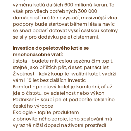
výměnu kotlů dalších 600 milionů korun. To
však pro všech potřebných 300 000
domácností určitě nevystačí, masivnější vlna
podpory bude startovat během léta a navíc
se snad podaří dotovat vyšší částkou kotelny
se sily pro dodávku pelet cisternami.
Investice do peletového kotle se
mnohonásobně vrátí:
Jistota - budete mít celou sezónu čím topit,
stejně jako příštích pět, deset, patnáct let
Životnost - když koupíte kvalitní kotel, vydrží
vám i 15 let bez dalších investic
Komfort - peletový kotel je komfortní, ať už
jde o čistotu, ovladatelnost nebo výkon
Podnikání - koupí pelet podpoříte lokálního
českého výrobce
Ekologie - topíte produktem
z obnovitelného zdroje, jeho spalování má
výrazně nižší dopad na životní prostředí