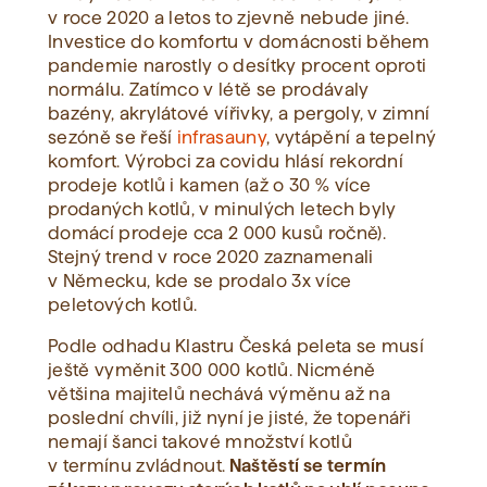
v roce 2020 a letos to zjevně nebude jiné.
Investice do komfortu v domácnosti během
pandemie narostly o desítky procent oproti
normálu. Zatímco v létě se prodávaly
bazény, akrylátové vířivky, a pergoly, v zimní
sezóně se řeší
infrasauny
, vytápění a tepelný
komfort. Výrobci za covidu hlásí rekordní
prodeje kotlů i kamen (až o 30 % více
prodaných kotlů, v minulých letech byly
domácí prodeje cca 2 000 kusů ročně).
Stejný trend v roce 2020 zaznamenali
v Německu, kde se prodalo 3x více
peletových kotlů.
Podle odhadu Klastru Česká peleta se musí
ještě vyměnit 300 000 kotlů. Nicméně
většina majitelů nechává výměnu až na
poslední chvíli, již nyní je jisté, že topenáři
nemají šanci takové množství kotlů
v termínu zvládnout.
Naštěstí se termín