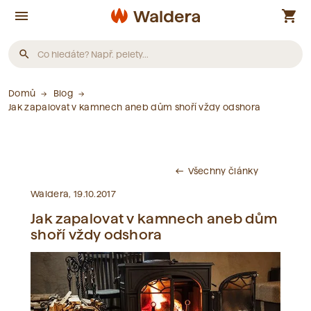
menu
shopping_cart
search
Domů
Blog
Produkty
Jak zapalovat v kamnech aneb dům shoří vždy odshora
Nebyly nalezeny žádné produkty.
Všechny články
west
Články
Waldera, 19.10.2017
Jak zapalovat v kamnech aneb dům
Nebyly nalezeny žádné články.
shoří vždy odshora
Slovník pojmů
Nebyly nalezeny žádné pojmy.