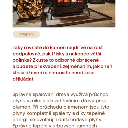
Zobrazit vše
Vytápění
Taky rovnáte do kamen nejdříve na rošt
podpalovač, pak třísky a nakonec větší
polínka? Zkuste to odborně obráceně
a budete překvapení, zejména tím, jak oheň
klesá dřevem a nemusíte hned zase
přikládat.
Správné spalování dřeva využívá průchod
plynů vznikajících zahříváním dřeva přes
plamen. Při průchodu plamenem jsou tyto
plyny kompletně spáleny a díky tepelné
energii se uvolňují i další hořlavé plyny.
Správné topení v krbových kamnech