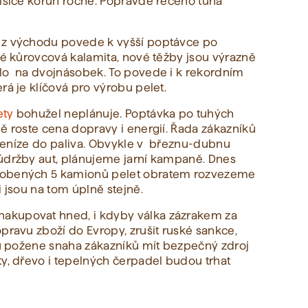
tisíce korun ročně. Popravdě řečeno tuhá
 z východu povede k vyšší poptávce po
ké kůrovcová kalamita, nové těžby jsou výrazně
ilo na dvojnásobek. To povede i k rekordním
rá je klíčová pro výrobu pelet.
ety
bohužel neplánuje. Poptávka po tuhých
ě roste cena dopravy i energií. Řada zákazníků
í peníze do paliva. Obvykle v březnu-dubnu
 údržby aut, plánujeme jarní kampaně. Dnes
robených 5 kamionů pelet obratem rozvezeme
i jsou na tom úplně stejně.
akupovat hned, i kdyby válka zázrakem za
pravu zboží do Evropy, zrušit ruské sankce,
vku požene snaha zákazníků mít bezpečný zdroj
ty, dřevo i tepelných čerpadel budou trhat