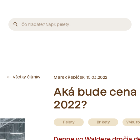
search
Produkty
Neboli nájdené žiadne produkty.
Všetky články
west
Marek Řebíček, 15.03.2022
Články
Aká bude cena p
2022?
Neboli nájdené žiadne články.
Slovník pojmov
Pelety
Brikety
Vykuro
Denne vo Waldere drnčia de
Neboli nájdené žiadne pojmy.