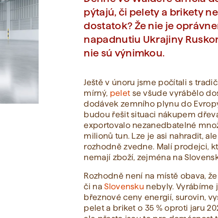
pýtajú, či pelety a brikety 
dostatok? Že nie je oprávne
Zobraziť všetko
napadnutiu Ukrajiny Rusko
nie sú výnimkou.
Ještě v únoru jsme počítali s tradi
mírný,
pelet
se všude vyrábělo dos
dodávek zemního plynu do Evropy, 
budou řešit situaci nákupem dřeva,
exportovalo nezanedbatelné množs
milionů tun. Lze je asi nahradit, a
rozhodně zvedne. Malí prodejci, kte
nemají zboží, zejména na Slovens
Rozhodně není na místě obava, že
či na
Slovensku
nebyly. Vyrábíme j
březnové ceny energií, surovin, 
pelet a briket o 35 % oproti jaru 202