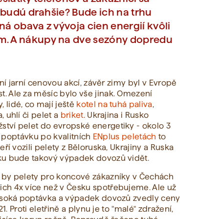
nebudú drahšie? Bude ich na trhu
ná obava z vývoja cien energií kvôli
m. A nákupy na dve sezóny dopredu
ční jarní cenovou akcí, závěr zimy byl v Evropě
t. Ale za měsíc bylo vše jinak. Omezení
lidé, co mají ještě
kotel na tuhá paliva
,
 uhlí či pelet a
briket
. Ukrajina i Rusko
tví pelet do evropské energetiky - okolo 3
le poptávku po kvalitních
ENplus peletách
to
ří vozili pelety z Běloruska, Ukrajiny a Ruska
ku bude takový výpadek dovozů vidět.
 by pelety pro koncové zákazníky v Čechách
ich 4x více než v Česku spotřebujeme. Ale už
vysoká poptávka a výpadek dovozů zvedly ceny
1. Proti eletřině a plynu je to "malé" zdražení,