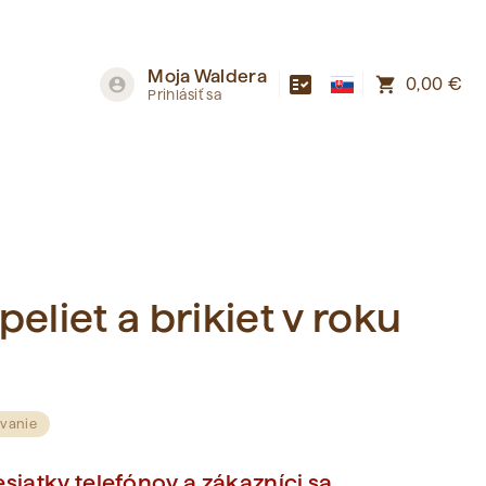
Moja Waldera
fact_check
shopping_cart
account_circle
0,00 €
Prihlásiť sa
eliet a brikiet v roku
vanie
siatky telefónov a zákazníci sa