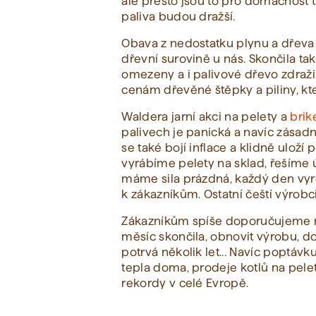
ale přesto jsou to pro domácnost 
paliva budou dražší.
Obava z nedostatku plynu a dřeva
dřevní surovině u nás. Skončila ta
omezeny a i palivové dřevo zdraž
cenám dřevěné štěpky a piliny, kte
Waldera jarní akci na pelety a
brik
palivech je panická a navíc zásadn
se také bojí inflace a klidně ulož
vyrábíme pelety na sklad, řešíme
máme sila prázdná, každý den vy
k zákazníkům. Ostatní čeští výrobc
Zákazníkům spíše doporučujeme n
měsíc skončila, obnovit výrobu, do
potrvá několik let... Navíc poptá
tepla doma, prodeje kotlů na pele
rekordy v celé Evropě.