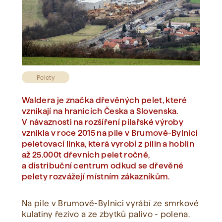
Zobrazit vše
Pelety
Waldera je značka dřevěných pelet, které
vznikají na hranicích Česka a Slovenska.
V návaznosti na rozšíření pilařské výroby
vznikla v roce 2015 na pile v Brumově-Bylnici
peletovací linka, která vyrobí z pilin a hoblin
až 25.000t dřevních pelet ročně,
a distribuční centrum odkud se dřevěné
pelety rozvážejí místním zákazníkům.
Na pile v Brumově-Bylnici vyrábí ze smrkové
kulatiny řezivo a ze zbytků palivo - polena,