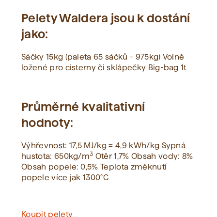
Pelety Waldera jsou k dostání
jako:
Sáčky 15kg (paleta 65 sáčků - 975kg) Volně
ložené pro cisterny či sklápečky Big-bag 1t
Průměrné kvalitativní
hodnoty:
Výhřevnost: 17,5 MJ/kg = 4,9 kWh/kg Sypná
3
hustota: 650kg/m
Otěr 1,7% Obsah vody: 8%
Obsah popele: 0,5% Teplota změknutí
popele více jak 1300°C
Koupit pelety