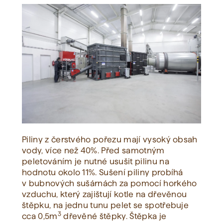
Piliny z čerstvého pořezu mají vysoký obsah
vody, více než 40%. Před samotným
peletováním je nutné usušit pilinu na
hodnotu okolo 11%. Sušení piliny probíhá
v bubnových sušárnách za pomocí horkého
vzduchu, který zajištují kotle na dřevěnou
štěpku, na jednu tunu pelet se spotřebuje
3
cca 0,5m
dřevěné štěpky. Štěpka je