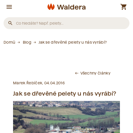
menu
shopping_cart
search
Produkty
Domů
Blog
Jak se dřevěné pelety u nás vyrábí?
Nebyly nalezeny žádné produkty.
Všechny články
west
Články
Marek Řebíček, 04.04.2016
Jak se dřevěné pelety u nás vyrábí?
Nebyly nalezeny žádné články.
Slovník pojmů
Nebyly nalezeny žádné pojmy.