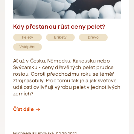
Kdy přestanou růst ceny pelet?
Pelety
Brikety
Dřevo
Vytápění
Ať už v Česku, Německu, Rakousku nebo
Švýcarsku - ceny dřevěných pelet prudce
rostou. Oproti předchozímu roku se téměř
ztrojnásobily. Proč tomu tak je a jak světové
události ovlivňují výrobu pelet v jednotlivých
zemích?
Číst dále
east
Michaela Brumovská, 02.09.2022