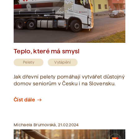
Teplo, které má smysl
Pelety
Vytápění
Jak dřevní pelety pomáhají vytvářet důstojný
domov seniorům v Česku i na Slovensku.
Číst dále
east
Michaela Brumovská, 21.02.2024