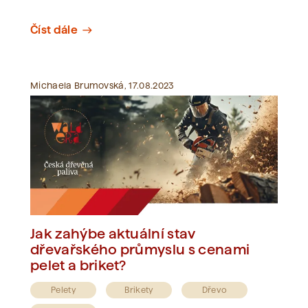
Číst dále
east
Michaela Brumovská, 17.08.2023
Jak zahýbe aktuální stav
dřevařského průmyslu s cenami
pelet a briket?
Pelety
Brikety
Dřevo