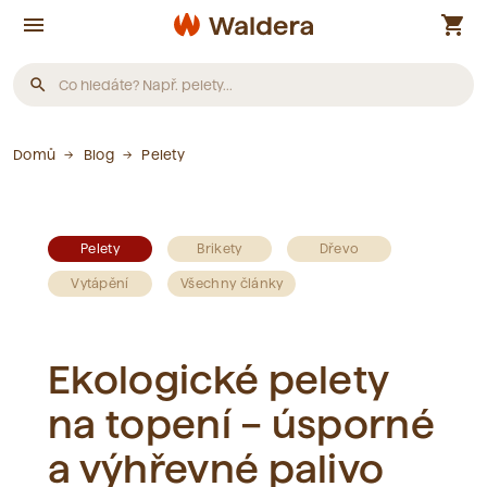
menu
shopping_cart
search
Produkty
Domů
Blog
Pelety
Nebyly nalezeny žádné produkty.
Pelety
Brikety
Dřevo
Články
Vytápění
Všechny články
Nebyly nalezeny žádné články.
Ekologické pelety
na topení – úsporné
Slovník pojmů
a výhřevné palivo
Nebyly nalezeny žádné pojmy.