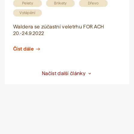
Pelety
Brikety
Dřevo
Vytápění
Waldera se zúčastní veletrhu FOR ACH
20.-24.9.2022
Číst dále
east
Načíst další články
expand_more