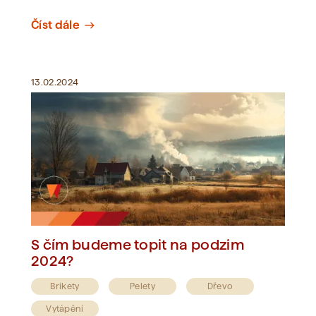
Číst dále
east
13.02.2024
S čím budeme topit na podzim
2024?
Brikety
Pelety
Dřevo
Vytápění