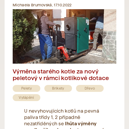
Michaela Brumovská, 17.10.2022
Výměna starého kotle za nový
peletový v rámci kotlíkové dotace
Pelety
Brikety
Dřevo
Vytápění
U nevyhovujících kotlů na pevná
paliva třídy 1, 2 případně
nezatříděných se
lhůta výměny