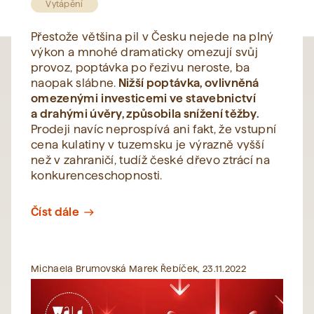
Vytápění
Přestože většina pil v Česku nejede na plný
výkon a mnohé dramaticky omezují svůj
provoz, poptávka po řezivu neroste, ba
naopak slábne.
Nižší poptávka, ovlivněná
omezenými
investicemi ve stavebnictví
a drahými úvěry, způsobila snížení těžby.
Prodeji navíc neprospívá ani fakt, že vstupní
cena kulatiny v tuzemsku je výrazně vyšší
než v zahraničí, tudíž české dřevo ztrácí na
konkurenceschopnosti.
Číst dále
east
Michaela Brumovská Marek Řebíček, 23.11.2022