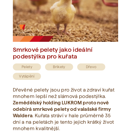
Smrkové pelety jako ideální
podestýlka pro kuřata
Pelety
Brikety
Dřevo
Vytápění
Dřevěné pelety jsou pro život a zdraví kuřat
mnohem lepší než slámová podestýlka.
Zemědělský holding LUKROM proto nově
odebírá smrkové pelety od valašské firmy
Waldera
. Kuřata stráví v hale průměrně 35
dní a na peletách je tento jejich krátký život
mnohem kvalitnější.