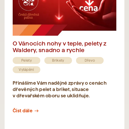
O Vánocích nohy v teple, pelety z
Waldery, snadno a rychle
Pelety
Brikety
Dřevo
Vytápění
Přinášíme Vám nadějné zprávy o cenách
dřevěných pelet a briket, situace
v dřevařském oboru se uklidňuje.
Číst dále
east