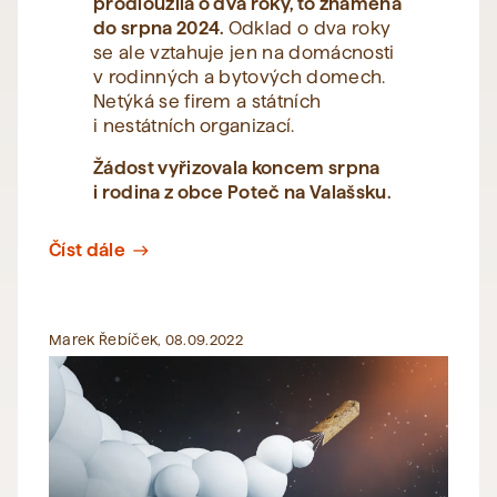
prodloužila o dva roky, to znamená
do srpna 2024.
Odklad o dva roky
se ale vztahuje jen na domácnosti
v rodinných a bytových domech.
Netýká se firem a státních
i nestátních organizací.
Žádost vyřizovala koncem srpna
i rodina z obce Poteč na Valašsku.
Číst dále
east
Marek Řebíček, 08.09.2022