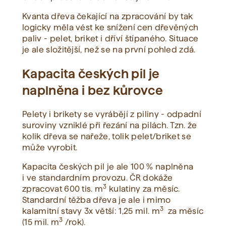
Kvanta dřeva čekající na zpracování by tak
logicky měla vést ke snížení cen dřevěných
paliv - pelet, briket i dříví štípaného. Situace
je ale složitější, než se na první pohled zdá.
Kapacita českých pil je
naplněna i bez kůrovce
Pelety i brikety se vyrábějí z piliny - odpadní
suroviny vzniklé při řezání na pilách. Tzn. že
kolik dřeva se nařeže, tolik pelet/briket se
může vyrobit.
Kapacita českých pil je ale 100 % naplněna
i ve standardním provozu. ČR dokáže
3
zpracovat 600 tis. m
kulatiny za měsíc.
Standardní těžba dřeva je ale i mimo
3
kalamitní stavy 3x větší: 1,25 mil. m
za měsíc
3
(15 mil. m
/rok).