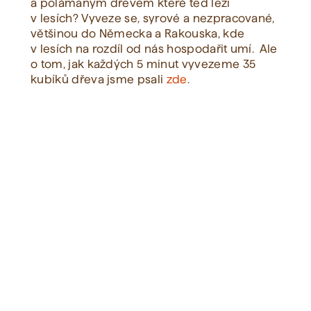
a polámaným dřevem které teď leží
v lesích? Vyveze se, syrové a nezpracované,
většinou do Německa a Rakouska, kde
v lesích na rozdíl od nás hospodařit umí. Ale
o tom, jak každých 5 minut vyvezeme 35
kubíků dřeva jsme psali
zde
.