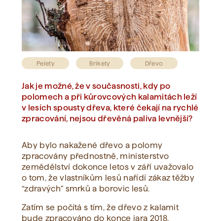
Zobrazit vše
Pelety
Brikety
Dřevo
Jak je možné, že v současnosti, kdy po
polomech a při kůrovcových kalamitách leží
v lesích spousty dřeva, které čekají na rychlé
zpracování, nejsou dřevěná paliva levnější?
Aby bylo nakažené dřevo a polomy
zpracovány přednostně, ministerstvo
zemědělství dokonce letos v září uvažovalo
o tom, že vlastníkům lesů nařídí zákaz těžby
“zdravých” smrků a borovic lesů.
Zatím se počítá s tím, že dřevo z kalamit
bude zpracováno do konce jara 2018.