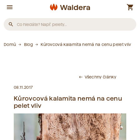
menu
shopping_cart
search
Produkty
Domů
Blog
Kůrovcová kalamita nemá na cenu pelet vliv
Nebyly nalezeny žádné produkty.
Všechny články
west
Články
08.11.2017
Kůrovcová kalamita nemá na cenu
Nebyly nalezeny žádné články.
pelet vliv
Slovník pojmů
Nebyly nalezeny žádné pojmy.