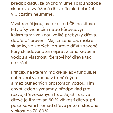
předpokladu, že bychom uměli dlouhodobě
skladovat vytěžené dřevo. To ale bohužel
v ČR zatím neumíme.
V zahraničí jsou, na rozdíl od ČR, na situaci,
kdy díky vichřicím nebo kůrovcovým
kalamitám vzniknou velké přebytky dřeva,
dobře připraveni. Mají zřízené tzv. mokré
skládky, ve kterých je surové dříví zbavené
kůry skladováno za nepřetržitého kropení
vodou a vlastnosti “čerstvého” dřeva tak
neztrácí.
Princip, na kterém mokré sklady fungují, je
nahrazení vzduchu v buněčných
a mezibuněčných prostorách vodou. Tím
chybí jeden významný předpoklad pro
rozvoj dřevokazných hub. Jejich růst ve
dřevě je limitován 60 % vlhkostí dřeva, při
postřikování hromad dřeva přitom stoupne
vlhkost na 70-80 %.