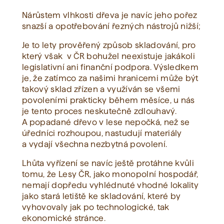
Nárůstem vlhkosti dřeva je navíc jeho pořez
snazší a opotřebování řezných nástrojů nižší;
Je to lety prověřený způsob skladování, pro
který však v ČR bohužel neexistuje jakákoli
legislativní ani finanční podpora. Výsledkem
je, že zatímco za našimi hranicemi může být
takový sklad zřízen a využíván se všemi
povoleními prakticky během měsíce, u nás
je tento proces neskutečně zdlouhavý.
A popadané dřevo v lese nepočká, než se
úředníci rozhoupou, nastudují materiály
a vydají všechna nezbytná povolení.
Lhůta vyřízení se navíc ještě protáhne kvůli
tomu, že Lesy ČR, jako monopolní hospodář,
nemají dopředu vyhlédnuté vhodné lokality
jako stará letiště ke skladování, které by
vyhovovaly jak po technologické, tak
ekonomické stránce.