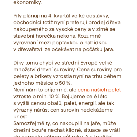
ekonomiky.
Pily plánuji na 4. kvartál velké odstávky,
obchodníci totiž nyní preferují prodej dřeva
nakoupeného za vysoké ceny a v zimě se
stavební horečka nekoná. Rozumné
vyrovnání mezi poptávkou a nabídkou
v dřevařství lze očekávat na počátku jara.
Díky tomu chybí ve střední Evropě velké
množství dřevní suroviny. Cena suroviny pro
pelety a brikety vzrostla nyní na trhu během
jednoho měsíce o 50 %.
Není nám to příjemné, ale
cena našich pelet
vzroste o min. 10 %. Bojujeme celé léto
s vyšší cenou obalů, palet, energií, ale tak
výrazný nárůst cen surovin nedokážeme
unést.
Samozřejmě ty, co nakoupili na jaře, může
dnešní bouře nechat klidné, situace se vrátí
do normálu během půl roku. Ale tradiční