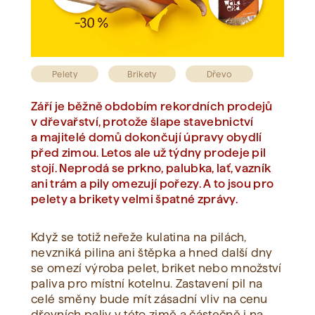
Zobrazit vše
Pelety
Brikety
Dřevo
Září je běžně obdobím rekordních prodejů
v dřevařství, protože šlape stavebnictví
a majitelé domů dokončují úpravy obydlí
před zimou. Letos ale už týdny prodeje pil
stojí. Neprodá se prkno, palubka, lať, vazník
ani trám a pily omezují pořezy. A to jsou pro
pelety a brikety velmi špatné zprávy.
Když se totiž neřeže kulatina na pilách,
nevzniká pilina ani štěpka a hned další dny
se omezí výroba pelet, briket nebo množství
paliva pro místní kotelnu. Zastavení pil na
celé směny bude mít zásadní vliv na cenu
dřevních paliv v této zimě a částečně i na