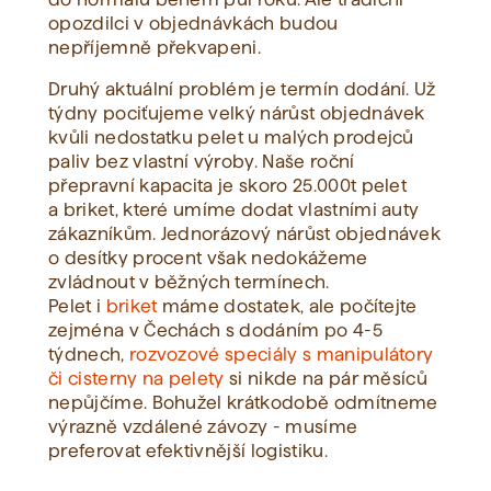
opozdilci v objednávkách budou
nepříjemně překvapeni.
Druhý aktuální problém je termín dodání. Už
týdny pociťujeme velký nárůst objednávek
kvůli nedostatku pelet u malých prodejců
paliv bez vlastní výroby. Naše roční
přepravní kapacita je skoro 25.000t pelet
a briket, které umíme dodat vlastními auty
zákazníkům. Jednorázový nárůst objednávek
o desítky procent však nedokážeme
zvládnout v běžných termínech.
Pelet i
briket
máme dostatek, ale počítejte
zejména v Čechách s dodáním po 4-5
týdnech,
rozvozové speciály s manipulátory
či cisterny na pelety
si nikde na pár měsíců
nepůjčíme. Bohužel krátkodobě odmítneme
výrazně vzdálené závozy - musíme
preferovat efektivnější logistiku.