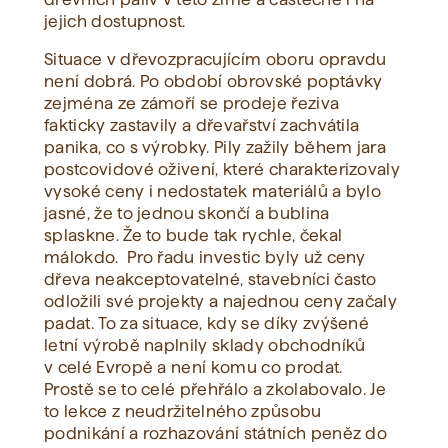
jejich dostupnost.
Situace v dřevozpracujícím oboru opravdu
není dobrá. Po období obrovské poptávky
zejména ze zámoří se prodeje řeziva
fakticky zastavily a dřevařství zachvátila
panika, co s výrobky. Pily zažily během jara
postcovidové oživení, které charakterizovaly
vysoké ceny i nedostatek materiálů a bylo
jasné, že to jednou skončí a bublina
splaskne. Že to bude tak rychle, čekal
málokdo. Pro řadu investic byly už ceny
dřeva neakceptovatelné, stavebníci často
odložili své projekty a najednou ceny začaly
padat. To za situace, kdy se díky zvýšené
letní výrobě naplnily sklady obchodníků
v celé Evropě a není komu co prodat.
Prostě se to celé přehřálo a zkolabovalo. Je
to lekce z neudržitelného způsobu
podnikání a rozhazování státních peněz do