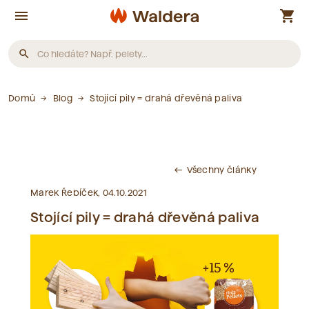
menu
shopping_cart
search
Produkty
Domů
Blog
Stojící pily = drahá dřevěná paliva
Nebyly nalezeny žádné produkty.
Všechny články
west
Články
Marek Řebíček, 04.10.2021
Stojící pily = drahá dřevěná paliva
Nebyly nalezeny žádné články.
Slovník pojmů
Nebyly nalezeny žádné pojmy.