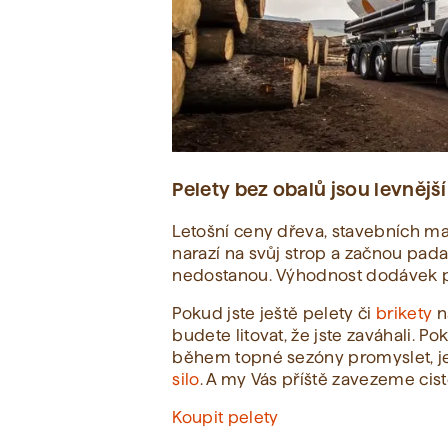
Pelety bez obalů jsou levnějš
Letošní ceny dřeva, stavebních mat
narazí na svůj strop a začnou pada
nedostanou. Výhodnost dodávek pa
Pokud jste ještě pelety či
brikety
na
budete litovat, že jste zaváhali. 
během topné sezóny promyslet, jest
silo
. A my Vás příště zavezeme cis
Koupit pelety