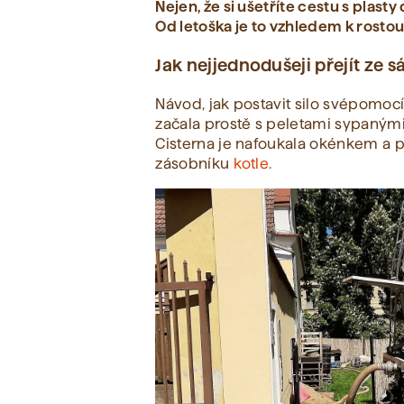
Nejen, že si ušetříte cestu s plasty
Od letoška je to vzhledem k rost
Jak nejjednodušeji přejít ze
Návod, jak postavit silo svépomocí
začala prostě s peletami sypaným
Cisterna je nafoukala okénkem a p
zásobníku
kotle
.