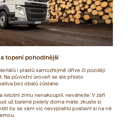
í a topení pohodlnější
eriálů i plastů samozřejmě dříve či později
t. Na původní úroveň se ale přesto
liva bez obalů zůstane.
 letošní zimu nenakoupili, neváhejte. V září
Pokud už balené pelety doma máte, zkuste si
li by se vám víc nevyplatilo postavit si na ně
ternou.