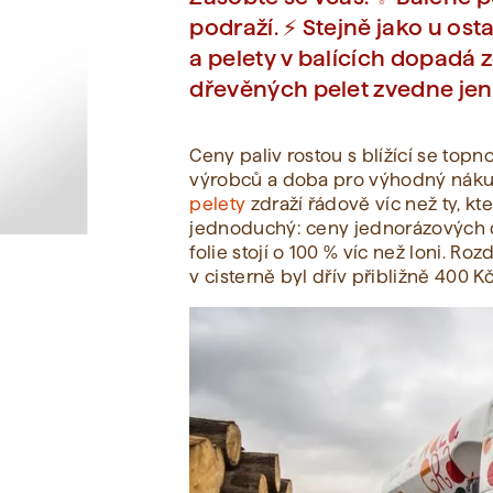
podraží. ⚡ Stejně jako u ost
a pelety v balících dopadá
Zobrazit vše
dřevěných pelet zvedne jen j
Ceny paliv rostou s blížící se topn
výrobců a doba pro výhodný nákup
pelety
zdraží řádově víc než ty, k
jednoduchý: ceny jednorázových dř
folie stojí o 100 % víc než loni. R
v cisterně byl dřív přibližně 400 K