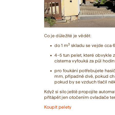
Co je důležité je vědět:
3
do 1 m
skladu se vejde cca 6
4–5 tun pelet, které obvykl
cisterna vyfouká za půl hodin
pro foukání potřebujete has
mm, případně dvě, pokud chce
pokud by se vzduch tlačil ně
Když si silo ještě propojíte auto
přitápět jen otočením ovladače t
Koupit pelety