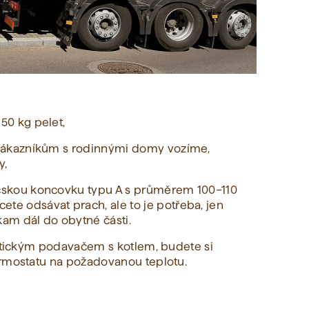
50 kg pelet,
e zákazníkům s rodinnými domy vozíme,
y,
ičskou koncovku typu A s průměrem 100–110
te odsávat prach, ale to je potřeba, jen
kam dál do obytné části.
matickým podavačem s kotlem, budete si
ermostatu na požadovanou teplotu.