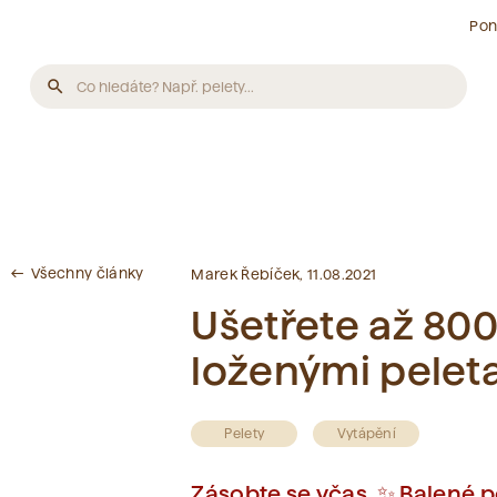
Pon
search
Produkty
Nebyly nalezeny žádné produkty.
Všechny články
west
Marek Řebíček, 11.08.2021
Články
Ušetřete až 800
loženými pelet
Nebyly nalezeny žádné články.
Slovník pojmů
Pelety
Vytápění
Zásobte se včas. ✨ Balené pe
Nebyly nalezeny žádné pojmy.