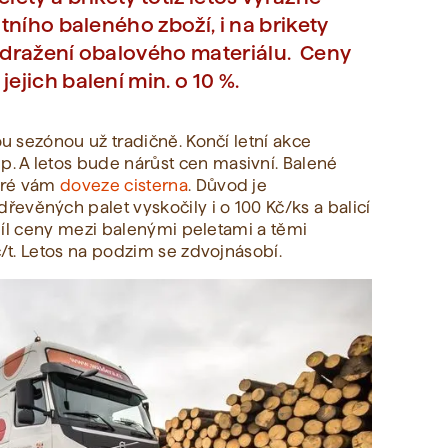
atního baleného zboží, i na brikety
 zdražení obalového materiálu. Ceny
ejich balení min. o 10 %.
ou sezónou už tradičně. Končí letní akce
. A letos bude nárůst cen masivní. Balené
teré vám
doveze cisterna
. Důvod je
evěných palet vyskočily i o 100 Kč/ks a balicí
ozdíl ceny mezi balenými peletami a těmi
č/t. Letos na podzim se zdvojnásobí.