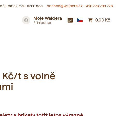
dělí-pátek 7:30-16:00 hod
obchod@waldera.cz
+420 778 700 776
Moje Waldera
fact_check
shopping_cart
account_circle
0,00 Kč
Přihlásit se
 Kč/t s volně
ami
lety a brikety totiž letos výrazně