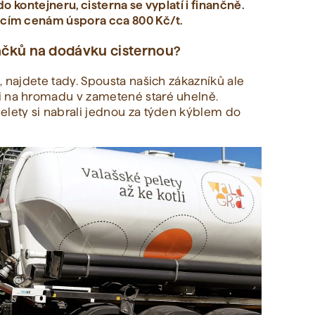
 do kontejneru, cisterna se vyplatí i finančně.
oucím cenám úspora cca 800 Kč/t.
 sáčků na dodávku cisternou?
, najdete tady. Spousta našich zákazníků ale
i na hromadu v zametené staré uhelně.
elety si nabrali jednou za týden kýblem do