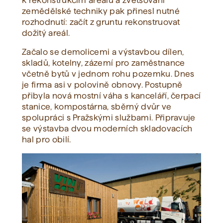
k rekonstrukcím areálu a zvětšování
zemědělské techniky pak přinesl nutné
rozhodnutí: začít z gruntu rekonstruovat
dožitý areál.
Začalo se demolicemi a výstavbou dílen,
skladů, kotelny, zázemí pro zaměstnance
včetně bytů v jednom rohu pozemku. Dnes
je firma asi v polovině obnovy. Postupně
přibyla nová mostní váha s kanceláří, čerpací
stanice, kompostárna, sběrný dvůr ve
spolupráci s Pražskými službami. Připravuje
se výstavba dvou moderních skladovacích
hal pro obilí.