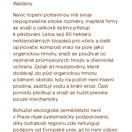
Waldery.
Navíc topení potravinou má svoje
nepopiratelné etické rozměry, majitelé firmy
se snaží o celkově šetrný přístup
k pěstování. Letos sejí 60 hektarů
nektarodárných biopásů pro včely a další
opylovače, kompost vrací na pole jako
organickou hmotu, snaží se používat co
nejméně průmyslových hnojiv a chemické
ochrany. Začali sít meziplodiny, které
dodávají do půd organickou hmotu
a během období, kdy na polích není hlavní
plodina, zadržují vodu a brání erozi. Část
porostů plečkují a snaží se hubit plevele
pouze mechanicky.
Bohužel ekologické zemědělství není
v Praze nijak systematicky podporováno,
díky bohatosti regionu zde nefungují
podpory od Evropské unie, ač to není vůbec