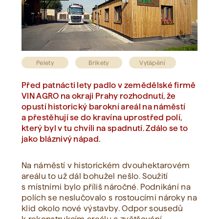
Zobrazit vše
Pelety
Brikety
Vytápění
Před patnácti lety padlo v zemědělské firmě
VIN AGRO na okraji Prahy rozhodnutí, že
opustí historický barokní areál na náměstí
a přestěhují se do kravína uprostřed polí,
který byl v tu chvíli na spadnutí. Zdálo se to
jako bláznivý nápad.
Na náměstí v historickém dvouhektarovém
areálu to už dál bohužel nešlo. Soužití
s místními bylo příliš náročné. Podnikání na
polích se neslučovalo s rostoucími nároky na
klid okolo nové výstavby. Odpor sousedů