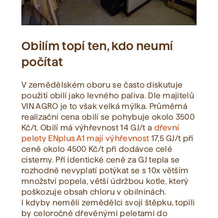
Obilím topí ten, kdo neumí
počítat
V zemědělském oboru se často diskutuje
použití obilí jako levného paliva. Dle majitelů
VIN AGRO je to však velká mýlka. Průměrná
realizační cena obilí se pohybuje okolo 3500
Kč/t. Obilí má výhřevnost 14 GJ/t a
dřevní
pelety ENplus A1 mají výhřevnost
17,5 GJ/t při
ceně okolo 4500 Kč/t při dodávce celé
cisterny. Při identické ceně za GJ tepla se
rozhodně nevyplatí potýkat se s 10x větším
množství popela, větší údržbou kotle, který
poškozuje obsah chloru v obilninách.
I kdyby neměli zemědělci svoji štěpku, topili
by celoročně dřevěnými peletami do