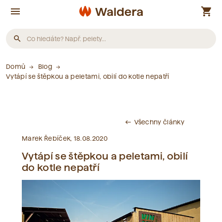
menu
shopping_cart
search
Domů
Blog
Produkty
Vytápí se štěpkou a peletami, obilí do kotle nepatří
Nebyly nalezeny žádné produkty.
Všechny články
west
Články
Marek Řebíček, 18.08.2020
Vytápí se štěpkou a peletami, obilí
Nebyly nalezeny žádné články.
do kotle nepatří
Slovník pojmů
Nebyly nalezeny žádné pojmy.