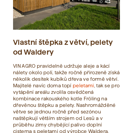
Vlastní štěpka z větví, pelety
od Waldery
VIN AGRO pravidelně udržuje aleje a kácí
nálety okolo polí, takže ročně přirozeně získá
několik desítek kubíků dřeva ve formě větví.
Majitelé navíc doma topí
peletami
, tak se pro
vytápění areálu zvolila osvědčená
kombinace rakouského kotle Fröling na
dřevěnou štěpku a pelety. Nashromážděné
větve se jednou ročně před sezónou
naštěpkují větším strojem od Lesů a v
průběhu zimy chybějící palivo doplní
cisterna s peletami od výrobce Waldera.