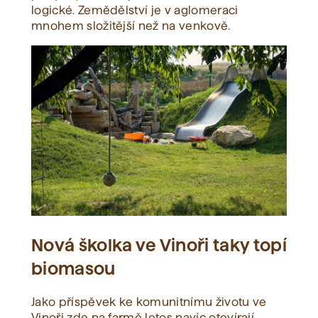
logické. Zemědělství je v aglomeraci
mnohem složitější než na venkově.
Nová školka ve Vinoři taky topí
biomasou
Jako příspěvek ke komunitnímu životu ve
Vinoři zde na farmě letos navíc otevírají