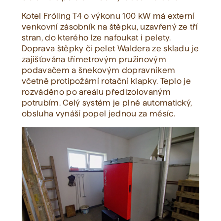
Kotel Fröling T4 o výkonu 100 kW má externí
venkovní zásobník na štěpku, uzavřený ze tří
stran, do kterého lze nafoukat i pelety.
Doprava štěpky či pelet Waldera ze skladu je
zajišťována třímetrovým pružinovým
podavačem a šnekovým dopravníkem
včetně protipožární rotační klapky. Teplo je
rozváděno po areálu předizolovaným
potrubím. Celý systém je plně automatický,
obsluha vynáší popel jednou za měsíc.