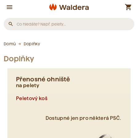
menu
shopping_cart
search
Produkty
Domů
Doplňky
Doplňky
Nebyly nalezeny žádné produkty.
Přenosné ohniště
Články
na pelety
Peletový koš
Nebyly nalezeny žádné články.
Dostupné jen pro některá PSČ.
Slovník pojmů
Nebyly nalezeny žádné pojmy.