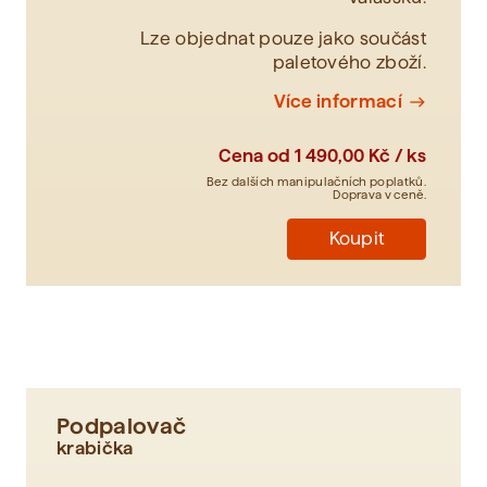
Lze objednat pouze jako součást
paletového zboží.
Více informací
east
Cena od
1 490,00 Kč / ks
Bez dalších manipulačních poplatků.
Doprava v ceně.
Koupit
Podpalovač
krabička