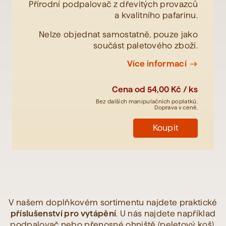
Přírodní podpalovač z dřevitých provazců
a kvalitního pafarinu.
Nelze objednat samostatně, pouze jako
součást paletového zboží.
Více informací
east
Cena od
54,00 Kč / ks
Bez dalších manipulačních poplatků.
Doprava v ceně.
Koupit
V našem doplňkovém sortimentu najdete praktické
příslušenství pro vytápění
. U nás najdete například
podpalovač nebo přenosné ohniště (peletový koš).