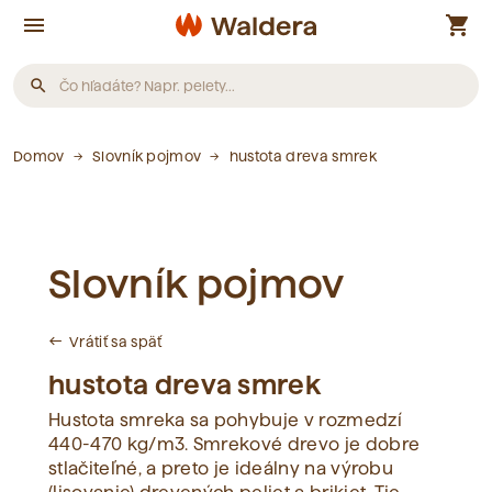
menu
shopping_cart
search
Produkty
Domov
Slovník pojmov
hustota dreva smrek
Neboli nájdené žiadne produkty.
Slovník pojmov
Články
Vrátiť sa späť
west
Neboli nájdené žiadne články.
hustota dreva smrek
Hustota smreka sa pohybuje v rozmedzí
Slovník pojmov
440-470 kg/m3. Smrekové drevo je dobre
stlačiteľné, a preto je ideálny na výrobu
Neboli nájdené žiadne pojmy.