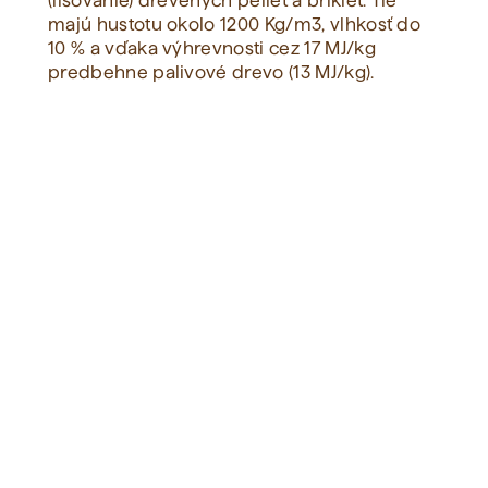
(lisovanie) drevených peliet a brikiet. Tie
majú hustotu okolo 1200 Kg/m3, vlhkosť do
10 % a vďaka výhrevnosti cez 17 MJ/kg
Zobraziť všetko
predbehne palivové drevo (13 MJ/kg).