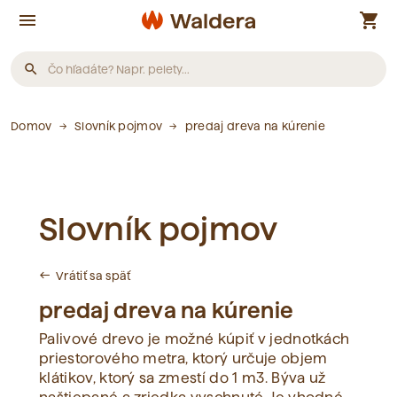
menu
shopping_cart
search
Produkty
Domov
Slovník pojmov
predaj dreva na kúrenie
Neboli nájdené žiadne produkty.
Slovník pojmov
Články
Vrátiť sa späť
west
Neboli nájdené žiadne články.
predaj dreva na kúrenie
Palivové drevo je možné kúpiť v jednotkách
Slovník pojmov
priestorového metra, ktorý určuje objem
klátikov, ktorý sa zmestí do 1 m3. Býva už
Neboli nájdené žiadne pojmy.