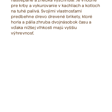
naštiepané a zriedka vyschnuté. Je vhodné
pre krby a vykurovanie v kachliach a kotloch
na tuhé palivá. Svojimi vlastnosťami
Zobraziť všetko
predbehne drevo drevené brikety, ktoré
horia a pália zhruba dvojnásobok času a
vďaka nižšej vlhkosti majú vyššiu
výhrevnosť.