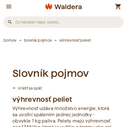
menu
shopping_cart
search
Produkty
Domov
Slovník pojmov
výhrevnosť peliet
Neboli nájdené žiadne produkty.
Slovník pojmov
Články
Vrátiť sa späť
west
Neboli nájdené žiadne články.
výhrevnosť peliet
Výhrevnosť udáva množstvo energie, ktorá
Slovník pojmov
sa uvoľní spálením jednej jednotky -
obvykle 1 kg paliva. Pelety majú výhrevnosť
Neboli nájdené žiadne pojmy.