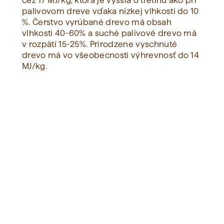
cez 17 MJ/kg, ktorá je vyššia o tretinu ako pri
palivovom dreve vďaka nízkej vlhkosti do 10
%. Čerstvo vyrúbané drevo má obsah
Zobraziť všetko
vlhkosti 40-60% a suché palivové drevo má
v rozpätí 15-25%. Prirodzene vyschnuté
drevo má vo všeobecnosti výhrevnosť do 14
MJ/kg.