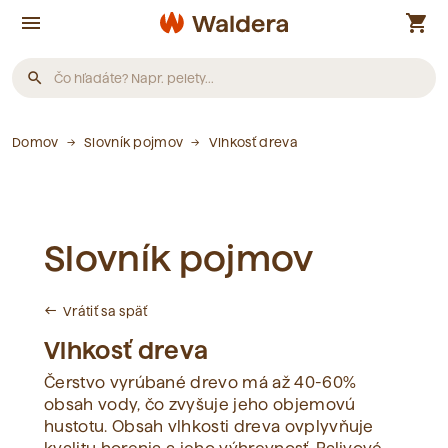
menu
shopping_cart
search
Produkty
Domov
Slovník pojmov
Vlhkosť dreva
Neboli nájdené žiadne produkty.
Slovník pojmov
Články
Vrátiť sa späť
west
Neboli nájdené žiadne články.
Vlhkosť dreva
Čerstvo vyrúbané drevo má až 40-60%
Slovník pojmov
obsah vody, čo zvyšuje jeho objemovú
hustotu. Obsah vlhkosti dreva ovplyvňuje
Neboli nájdené žiadne pojmy.