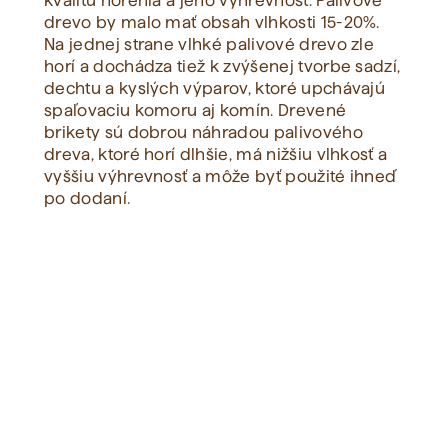
kvalitu horenia a jeho výhrevnosť. Palivové
drevo by malo mať obsah vlhkosti 15-20%.
Na jednej strane vlhké palivové drevo zle
Zobraziť všetko
horí a dochádza tiež k zvýšenej tvorbe sadzí,
dechtu a kyslých výparov, ktoré upchávajú
spaľovaciu komoru aj komín. Drevené
brikety sú dobrou náhradou palivového
dreva, ktoré horí dlhšie, má nižšiu vlhkosť a
vyššiu výhrevnosť a môže byť použité ihneď
po dodaní.