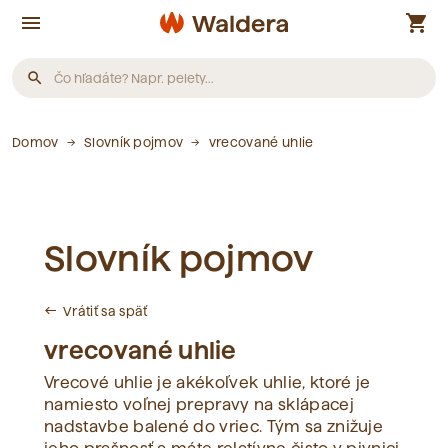
menu
shopping_cart
search
Produkty
Domov
Slovník pojmov
vrecované uhlie
Neboli nájdené žiadne produkty.
Slovník pojmov
Články
Vrátiť sa späť
west
Neboli nájdené žiadne články.
vrecované uhlie
Vrecové uhlie je akékoľvek uhlie, ktoré je
Slovník pojmov
namiesto voľnej prepravy na sklápacej
nadstavbe balené do vriec. Tým sa znižuje
Neboli nájdené žiadne pojmy.