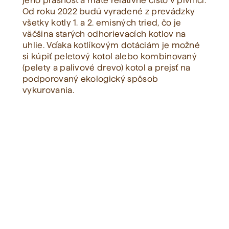
jeho prašnosť a máte relatívne čisto v pivnici.
Od roku 2022 budú vyradené z prevádzky
všetky kotly 1. a 2. emisných tried, čo je
Zobraziť všetko
väčšina starých odhorievacích kotlov na
uhlie. Vďaka kotlíkovým dotáciám je možné
si kúpiť peletový kotol alebo kombinovaný
(pelety a palivové drevo) kotol a prejsť na
podporovaný ekologický spôsob
vykurovania.