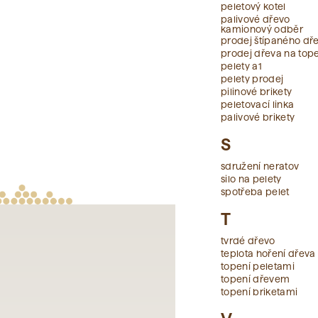
peletový kotel
palivové dřevo
kamionový odběr
prodej štípaného dř
prodej dřeva na top
pelety a1
pelety prodej
pilinové brikety
peletovací linka
palivové brikety
S
sdružení neratov
silo na pelety
spotřeba pelet
T
tvrdé dřevo
teplota hoření dřeva
topení peletami
topení dřevem
topení briketami