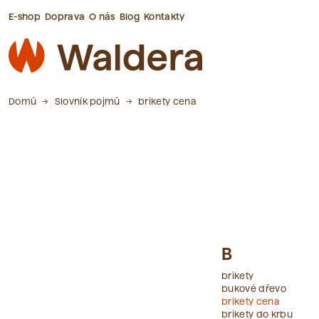
E-shop
Doprava
O nás
Blog
Kontakty
Domů
Slovník pojmů
brikety cena
B
brikety
bukové dřevo
brikety cena
brikety do krbu