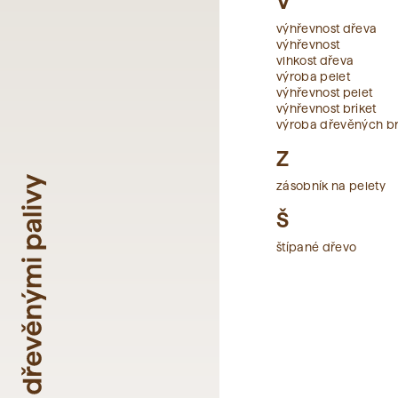
V
výhřevnost dřeva
výhřevnost
vlhkost dřeva
výroba pelet
výhřevnost pelet
výhřevnost briket
výroba dřevěných br
Z
zásobník na pelety
Š
štípané dřevo