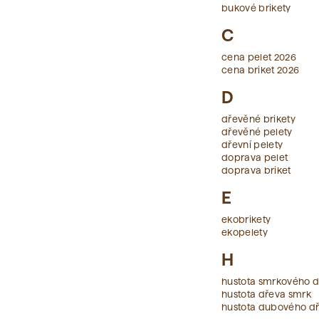
bukové brikety
C
cena pelet 2026
cena briket 2026
D
dřevěné brikety
dřevěné pelety
dřevní pelety
doprava pelet
doprava briket
E
ekobrikety
ekopelety
H
hustota smrkového 
hustota dřeva smrk
hustota dubového d