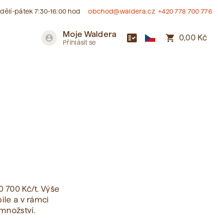
dělí-pátek 7:30-16:00 hod
obchod@waldera.cz
+420 778 700 776
Moje Waldera
fact_check
shopping_cart
account_circle
0,00 Kč
Přihlásit se
 700 Kč/t. Výše
ile a v rámci
množství.