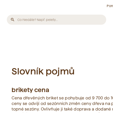
Pon
search
Produkty
Nebyly nalezeny žádné produkty.
Články
Slovník pojmů
Nebyly nalezeny žádné články.
brikety cena
Slovník pojmů
Cena dřevěných briket se pohybuje od 9 700 do 10
ceny se odvíjí od sezónních změn ceny dřeva na p
topné sezóny. Ovlivňuje ji také doprava a dodané 
Nebyly nalezeny žádné pojmy.