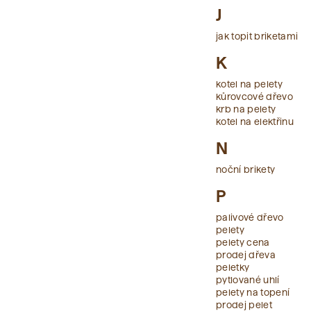
J
jak topit briketami
K
kotel na pelety
kůrovcové dřevo
krb na pelety
kotel na elektřinu
N
noční brikety
P
palivové dřevo
pelety
pelety cena
prodej dřeva
peletky
pytlované uhlí
pelety na topení
prodej pelet