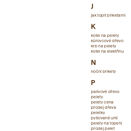
J
jak topit briketami
K
kotel na pelety
kůrovcové dřevo
krb na pelety
kotel na elektřinu
N
noční brikety
P
palivové dřevo
pelety
pelety cena
prodej dřeva
peletky
pytlované uhlí
pelety na topení
prodej pelet