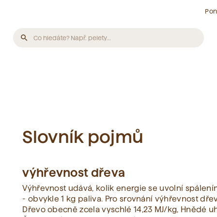
Pon
search
Produkty
Nebyly nalezeny žádné produkty.
Články
Slovník pojmů
Nebyly nalezeny žádné články.
výhřevnost dřeva
Slovník pojmů
Výhřevnost udává, kolik energie se uvolní spálen
- obvykle 1 kg paliva. Pro srovnání výhřevnost dřev
Dřevo obecně zcela vyschlé 14,23 MJ/kg, Hnědé uhl
Nebyly nalezeny žádné pojmy.