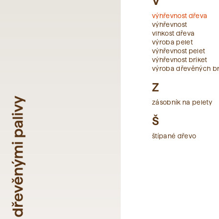
V
výhřevnost dřeva
výhřevnost
vlhkost dřeva
výroba pelet
výhřevnost pelet
výhřevnost briket
výroba dřevěných br
Z
zásobník na pelety
Š
štípané dřevo