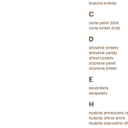
bukové brikety
C
cena pelet 2026
cena briket 2026
D
dřevěné brikety
dřevěné pelety
dřevní pelety
doprava pelet
doprava briket
E
ekobrikety
ekopelety
H
hustota smrkového 
hustota dřeva smrk
hustota dubového d