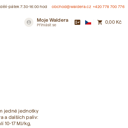
dělí-pátek 7:30-16:00 hod
obchod@waldera.cz
+420 778 700 776
Moje Waldera
fact_check
shopping_cart
account_circle
0,00 Kč
Přihlásit se
ím jedné jednotky
a a dalších paliv:
í 10-17 MJ/kg,