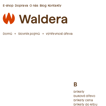
E-shop
Doprava
O nás
Blog
Kontakty
Domů
Slovník pojmů
výhřevnost dřeva
B
brikety
bukové dřevo
brikety cena
brikety do krbu