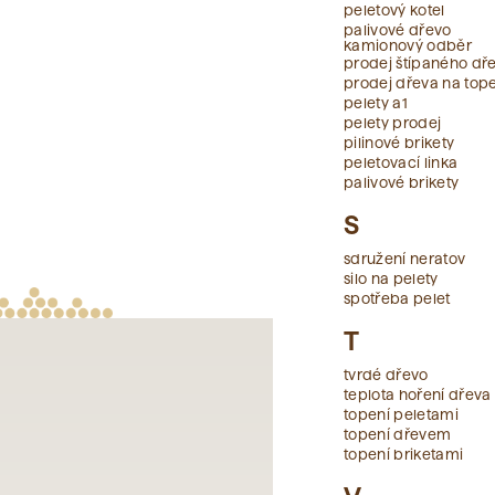
peletový kotel
palivové dřevo
kamionový odběr
prodej štípaného dř
prodej dřeva na top
pelety a1
pelety prodej
pilinové brikety
peletovací linka
palivové brikety
S
sdružení neratov
silo na pelety
spotřeba pelet
T
tvrdé dřevo
teplota hoření dřeva
topení peletami
topení dřevem
topení briketami