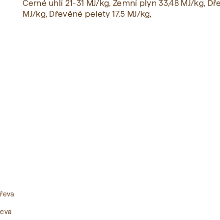
Černé uhlí 21-31 MJ/kg, Zemní plyn 33,48 MJ/kg, Dř
MJ/kg, Dřevěné pelety 17.5 MJ/kg,
Zobrazit vše
dřeva
řeva