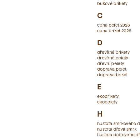
bukové brikety
C
cena pelet 2026
cena briket 2026
D
dřevěné brikety
dřevěné pelety
dřevní pelety
doprava pelet
doprava briket
E
ekobrikety
ekopelety
H
hustota smrkového 
hustota dřeva smrk
hustota dubového d