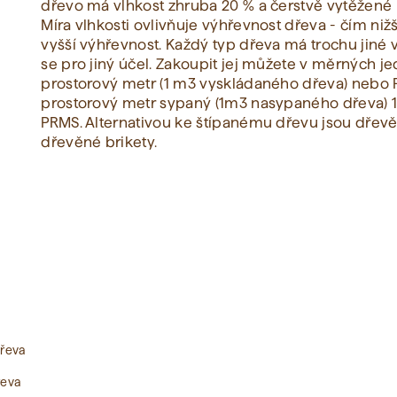
dřevo má vlhkost zhruba 20 % a čerstvě vytěžené p
Míra vlhkosti ovlivňuje výhřevnost dřeva - čím nižš
vyšší výhřevnost. Každý typ dřeva má trochu jiné v
Zobrazit vše
se pro jiný účel. Zakoupit jej můžete v měrných j
prostorový metr (1 m3 vyskládaného dřeva) nebo 
prostorový metr sypaný (1m3 nasypaného dřeva) 1
PRMS. Alternativou ke štípanému dřevu jsou dřev
dřevěné brikety.
dřeva
řeva