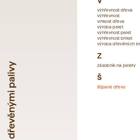
V
výhřevnost dřeva
výhřevnost
vlhkost dřeva
výroba pelet
výhřevnost pelet
výhřevnost briket
výroba dřevěných br
Z
zásobník na pelety
Š
štípané dřevo