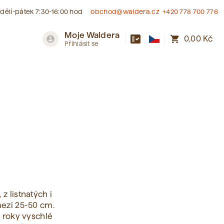
dělí-pátek 7:30-16:00 hod
obchod@waldera.cz
+420 778 700 776
Moje Waldera
fact_check
shopping_cart
account_circle
0,00 Kč
Přihlásit se
 listnatých i
mezi 25-50 cm.
a roky vyschlé