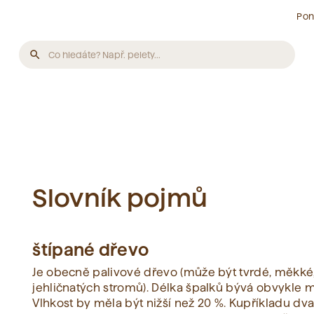
Pon
search
Produkty
Nebyly nalezeny žádné produkty.
Články
Slovník pojmů
Nebyly nalezeny žádné články.
štípané dřevo
Slovník pojmů
Je obecně palivové dřevo (může být tvrdé, měkké, z
jehličnatých stromů). Délka špalků bývá obvykle 
Vlhkost by měla být nižší než 20 %. Kupříkladu dv
Nebyly nalezeny žádné pojmy.