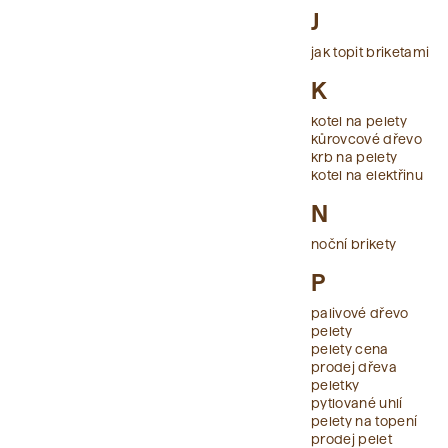
J
jak topit briketami
K
kotel na pelety
kůrovcové dřevo
krb na pelety
kotel na elektřinu
N
noční brikety
P
palivové dřevo
pelety
pelety cena
prodej dřeva
peletky
pytlované uhlí
pelety na topení
prodej pelet