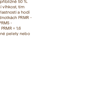
řibližně 50 %.
í vlhkost, tím
lastnosti a hodí
ednotkách PRMR -
PRMS -
 PRMR = 1,6
ěné pelety nebo