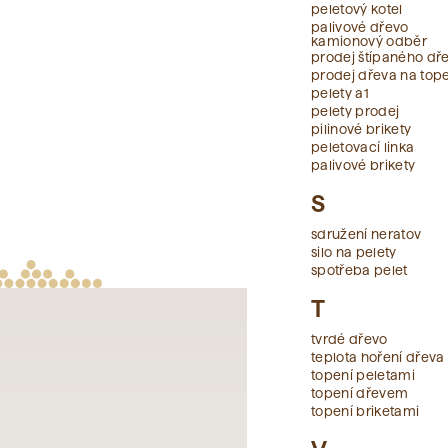
peletový kotel
palivové dřevo
kamionový odběr
prodej štípaného dř
prodej dřeva na top
pelety a1
pelety prodej
pilinové brikety
peletovací linka
palivové brikety
S
sdružení neratov
silo na pelety
spotřeba pelet
T
tvrdé dřevo
teplota hoření dřeva
topení peletami
topení dřevem
topení briketami