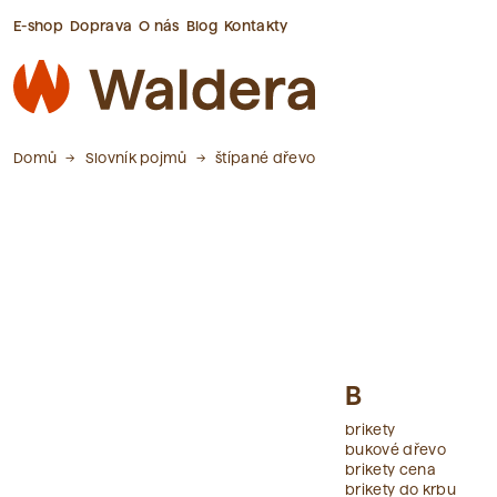
E-shop
Doprava
O nás
Blog
Kontakty
Domů
Slovník pojmů
štípané dřevo
B
brikety
bukové dřevo
brikety cena
brikety do krbu