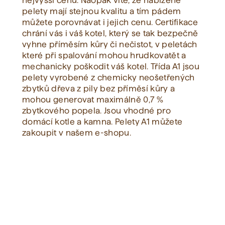
nejvyšší cenu. Naopak víte, že nabízené
pelety mají stejnou kvalitu a tím pádem
můžete porovnávat i jejich cenu. Certifikace
Zobrazit vše
chrání vás i váš kotel, který se tak bezpečně
vyhne příměsím kůry či nečistot, v peletách
které při spalování mohou hrudkovatět a
mechanicky poškodit váš kotel. Třída A1 jsou
pelety vyrobené z chemicky neošetřených
zbytků dřeva z pily bez příměsí kůry a
mohou generovat maximálně 0,7 %
zbytkového popela. Jsou vhodné pro
domácí kotle a kamna. Pelety A1 můžete
zakoupit v našem e-shopu.