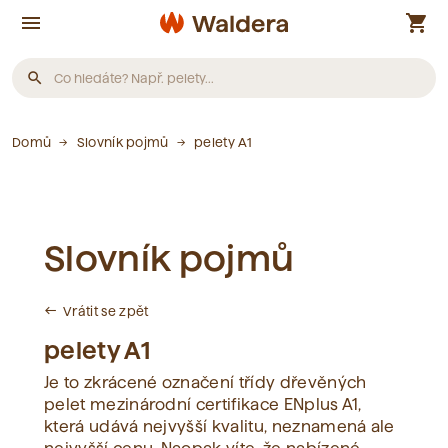
menu
shopping_cart
search
Produkty
Domů
Slovník pojmů
pelety A1
Nebyly nalezeny žádné produkty.
Slovník pojmů
Články
Vrátit se zpět
west
Nebyly nalezeny žádné články.
pelety A1
Je to zkrácené označení třídy dřevěných
Slovník pojmů
pelet mezinárodní certifikace ENplus A1,
která udává nejvyšší kvalitu, neznamená ale
Nebyly nalezeny žádné pojmy.