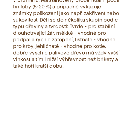
v průměru. Má stanovený procentuální podíl
hniloby (5-20 %) a případně vykazuje
známky poškození jako např. zakřivení nebo
Zobrazit vše
sukovitost. Dělí se do několika skupin podle
typu dřeviny a tvrdosti: Tvrdé - pro stabilní
dlouhotrvající žár, měkké - vhodné pro
podpal a rychlé zatopení, listnaté - vhodné
pro krby, jehličnaté - vhodné pro kotle. I
dobře vyschlé palivové dřevo má vždy vyšší
vlhkost a tím i nižší výhřevnost než brikety a
také hoří kratší dobu.