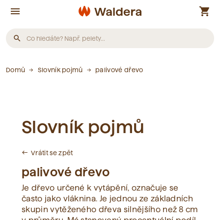
menu
shopping_cart
search
Produkty
Domů
Slovník pojmů
palivové dřevo
Nebyly nalezeny žádné produkty.
Slovník pojmů
Články
Vrátit se zpět
west
Nebyly nalezeny žádné články.
palivové dřevo
Je dřevo určené k vytápění, označuje se
Slovník pojmů
často jako vláknina. Je jednou ze základních
skupin vytěženého dřeva silnějšího než 8 cm
Nebyly nalezeny žádné pojmy.