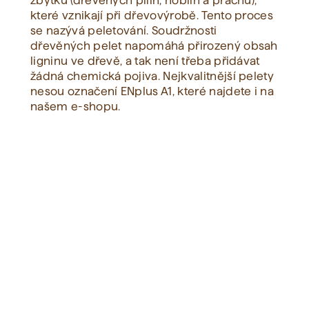
zbytků (dřevěných pilin, hoblin a prachu),
které vznikají při dřevovýrobě. Tento proces
se nazývá peletování. Soudržnosti
Zobrazit vše
dřevěných pelet napomáhá přirozený obsah
ligninu ve dřevě, a tak není třeba přidávat
žádná chemická pojiva. Nejkvalitnější pelety
nesou označení ENplus A1, které najdete i na
našem e-shopu.