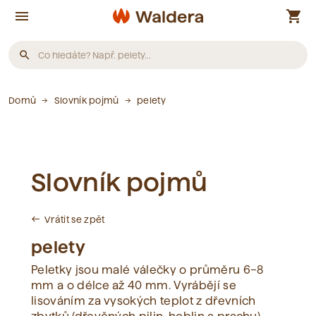
menu
shopping_cart
search
Produkty
Domů
Slovník pojmů
pelety
Nebyly nalezeny žádné produkty.
Slovník pojmů
Články
Vrátit se zpět
west
Nebyly nalezeny žádné články.
pelety
Peletky jsou malé válečky o průměru 6–8
Slovník pojmů
mm a o délce až 40 mm. Vyrábějí se
lisováním za vysokých teplot z dřevních
Nebyly nalezeny žádné pojmy.