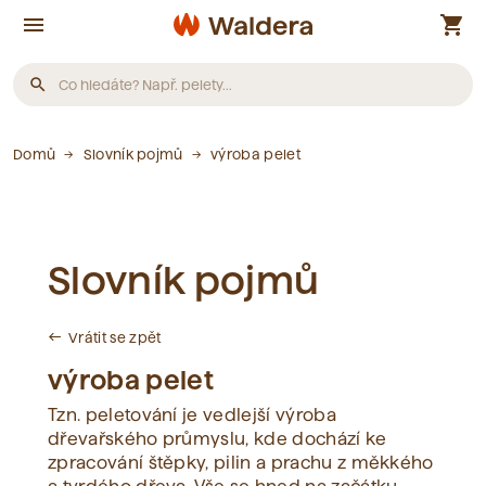
menu
shopping_cart
search
Produkty
Domů
Slovník pojmů
výroba pelet
Nebyly nalezeny žádné produkty.
Slovník pojmů
Články
Vrátit se zpět
west
Nebyly nalezeny žádné články.
výroba pelet
Tzn. peletování je vedlejší výroba
Slovník pojmů
dřevařského průmyslu, kde dochází ke
zpracování štěpky, pilin a prachu z měkkého
Nebyly nalezeny žádné pojmy.