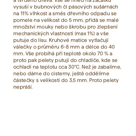
a tvrdého dřeva. Vše se hned na začátku
vysuší v bubnových či pásových sušárnách
na 11% vlhkost a směs dřevního odpadu se
Zobrazit vše
pomele na velikost do 5 mm, přidá se malé
množství mouky nebo škrobu pro zlepšení
mechanických vlastností (max 1%) a vše
putuje do lisu. Kruhové matice vytlačují
válečky o průměru 6-8 mm a délce do 40
mm. Vše probíhá při teplotě okolo 70 % a
proto pak pelety putují do chladiče, kde se
ochladí na teplotu cca 30°C. Než je zabalíme,
nebo dáme do cisterny, ještě oddělíme
částečky s velikostí do 3,5 mm. Proto pelety
nepráší.