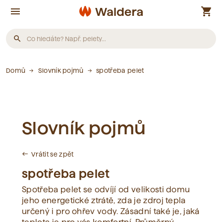
menu
shopping_cart
search
Produkty
Domů
Slovník pojmů
spotřeba pelet
Nebyly nalezeny žádné produkty.
Slovník pojmů
Články
Vrátit se zpět
west
Nebyly nalezeny žádné články.
spotřeba pelet
Spotřeba pelet se odvíjí od velikosti domu
Slovník pojmů
jeho energetické ztrátě, zda je zdroj tepla
určený i pro ohřev vody. Zásadní také je, jaká
Nebyly nalezeny žádné pojmy.