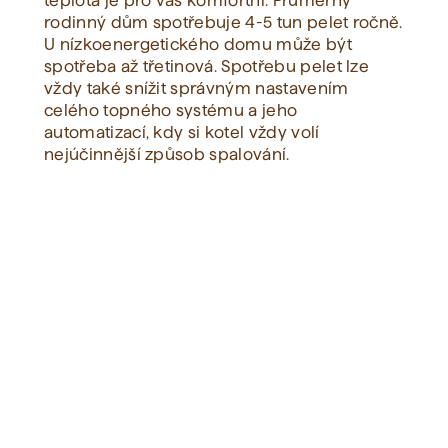
teplota je pro vás komfortní. Průměrný
rodinný dům spotřebuje 4-5 tun pelet ročně.
U nízkoenergetického domu může být
Zobrazit vše
spotřeba až třetinová. Spotřebu pelet lze
vždy také snížit správným nastavením
celého topného systému a jeho
automatizací, kdy si kotel vždy volí
nejúčinnější způsob spalování.