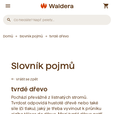
menu
shopping_cart
search
Produkty
Domů
Slovník pojmů
tvrdé dřevo
Nebyly nalezeny žádné produkty.
Slovník pojmů
Články
Vrátit se zpět
west
Nebyly nalezeny žádné články.
tvrdé dřevo
Pochází převážně z listnatých stromů.
Slovník pojmů
Tvrdost odpovídá hustotě dřevě nebo také
síle (či tlaku), jaký je třeba vyvinout k průniku
Nebyly nalezeny žádné pojmy.