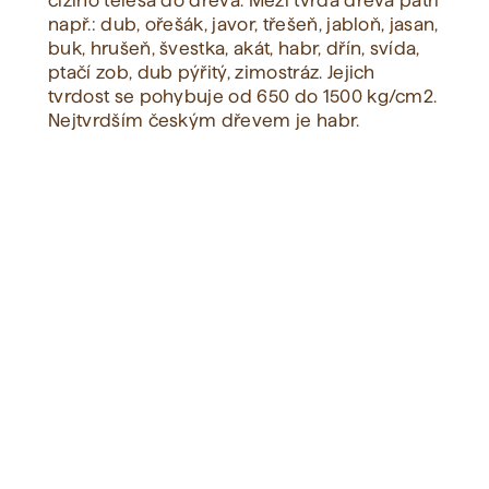
cizího tělesa do dřeva. Mezi tvrdá dřeva patří
např.: dub, ořešák, javor, třešeň, jabloň, jasan,
buk, hrušeň, švestka, akát, habr, dřín, svída,
Zobrazit vše
ptačí zob, dub pýřitý, zimostráz. Jejich
tvrdost se pohybuje od 650 do 1500 kg/cm2.
Nejtvrdším českým dřevem je habr.