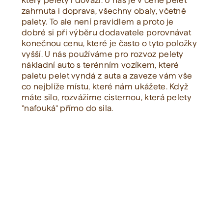
který pelety i dováží. U nás je v ceně pelet
zahrnuta i doprava, všechny obaly, včetně
palety. To ale není pravidlem a proto je
Zobrazit vše
dobré si při výběru dodavatele porovnávat
konečnou cenu, které je často o tyto položky
vyšší. U nás používáme pro rozvoz pelety
nákladní auto s terénním vozíkem, které
paletu pelet vyndá z auta a zaveze vám vše
co nejblíže místu, které nám ukážete. Když
máte silo, rozvážíme cisternou, která pelety
"nafouká" přímo do sila.