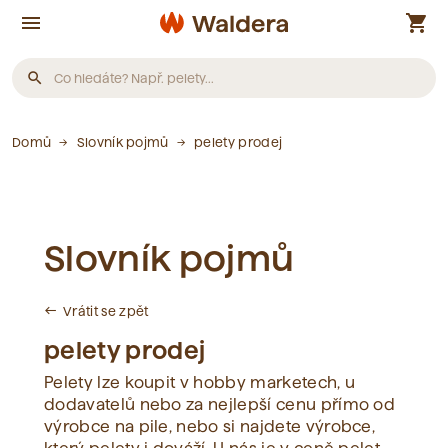
menu
shopping_cart
search
Produkty
Domů
Slovník pojmů
pelety prodej
Nebyly nalezeny žádné produkty.
Slovník pojmů
Články
Vrátit se zpět
west
Nebyly nalezeny žádné články.
pelety prodej
Pelety lze koupit v hobby marketech, u
Slovník pojmů
dodavatelů nebo za nejlepší cenu přímo od
výrobce na pile, nebo si najdete výrobce,
Nebyly nalezeny žádné pojmy.