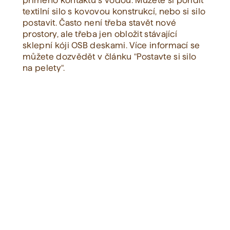
přímého kontaktu s vodou. Můžete si pořídit
textilní silo s kovovou konstrukcí, nebo si silo
postavit. Často není třeba stavět nové
Zobrazit vše
prostory, ale třeba jen obložit stávající
sklepní kóji OSB deskami. Více informací se
můžete dozvědět v článku "Postavte si silo
na pelety".