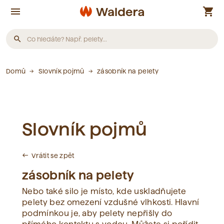
menu
shopping_cart
search
Produkty
Domů
Slovník pojmů
zásobník na pelety
Nebyly nalezeny žádné produkty.
Slovník pojmů
Články
Vrátit se zpět
west
Nebyly nalezeny žádné články.
zásobník na pelety
Nebo také silo je místo, kde uskladňujete
Slovník pojmů
pelety bez omezení vzdušné vlhkosti. Hlavní
podmínkou je, aby pelety nepřišly do
Nebyly nalezeny žádné pojmy.