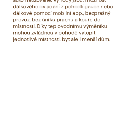
automatizované. Výhody jsou: možnost
dálkového ovládání z pohodlí gauče nebo
dálkově pomocí mobilní app., bezprašný
Zobrazit vše
provoz, bez úniku prachu a kouře do
místnosti. Díky teplovodnímu výměníku
mohou zvládnou v pohodě vytopit
jednotlivé místnosti, byt ale i menší dům.