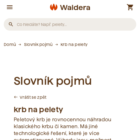
menu
shopping_cart
search
Produkty
Domů
Slovník pojmů
krb na pelety
Nebyly nalezeny žádné produkty.
Slovník pojmů
Články
Vrátit se zpět
west
Nebyly nalezeny žádné články.
krb na pelety
Peletový krb je rovnocennou náhradou
Slovník pojmů
klasického krbu či kamen. Má jiné
technologické řešení, které je více
Nebyly nalezeny žádné pojmy.